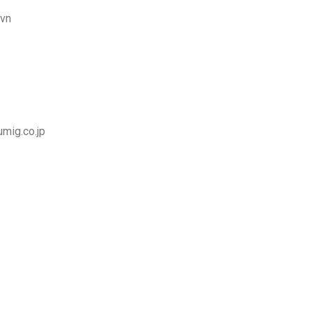
vn
mig.co.jp