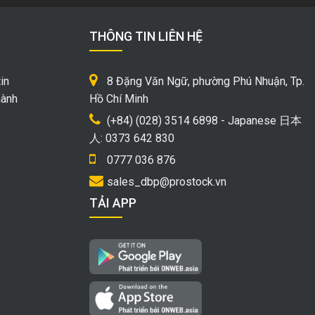
THÔNG TIN LIÊN HỆ
in
8 Đặng Văn Ngữ, phường Phú Nhuận, Tp.
hành
Hồ Chí Minh
(+84) (028) 3514 6898 - Japanese 日本
人: 0373 642 830
0777 036 876
sales_dbp@prostock.vn
TẢI APP