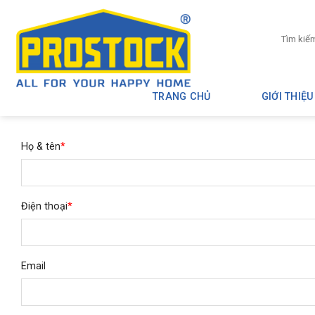
Skip
to
Tìm
content
kiếm:
TRANG CHỦ
GIỚI THIỆU
Họ & tên
*
Điện thoại
*
Email