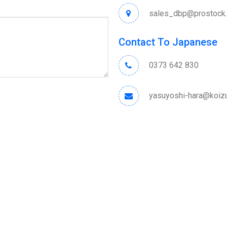
sales_dbp@prostock.
Contact To Japanese
0373 642 830
yasuyoshi-hara@koizu