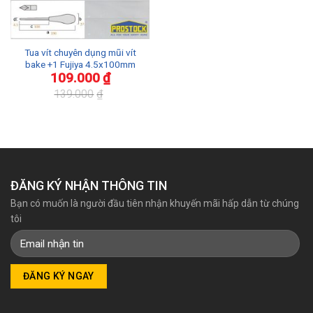
Tua vít chuyên dụng mũi vít
bake +1 Fujiya 4.5x100mm
109.000
₫
139.000
₫
Giá
Giá
gốc
hiện
là:
tại
139.000₫.
là:
109.000₫.
ĐĂNG KÝ NHẬN THÔNG TIN
Bạn có muốn là người đầu tiên nhận khuyến mãi hấp dẫn từ chúng
tôi