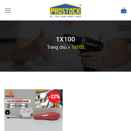
Skip
to
content
1X100
Trang chủ
»
1x100
-22%