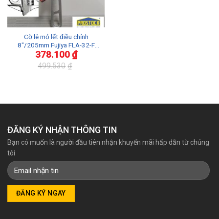
Cờ lê mỏ lết điều chỉnh
8″/205mm Fujiya FLA-32-F
378.100
₫
Sản xuất Nhật Bản
499.530
₫
Giá
Giá
gốc
hiện
là:
tại
499.530₫.
là:
378.100₫.
ĐĂNG KÝ NHẬN THÔNG TIN
Bạn có muốn là người đầu tiên nhận khuyến mãi hấp dẫn từ chúng
tôi