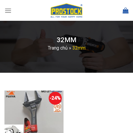
Skip
to
content
32MM
Trang chủ
»
32mm
-24%