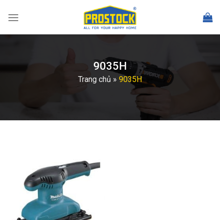
Skip
to
content
9035H
Trang chủ
»
9035H