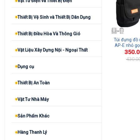
Vật Tư Điện và Thiết Bị Điện
Thiết Bị Vệ Sinh và Thiết Bị Dân Dụng
Thiết Bị Điều Hòa Và Thông Gió
Túi đựng đồ 
AP-E nhỏ gọn
Vật Liệu Xây Dựng Nội - Ngoại Thất
350.
chất lượng
430.0
Giá
Giá
Dụng cụ
gốc
hiện
là:
tại
430.000₫.
là:
350.000₫.
Thiết Bị An Toàn
Vật Tư Nhà Máy
Sản Phẩm Khác
Hàng Thanh Lý