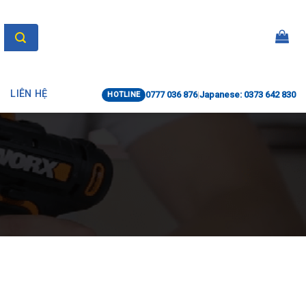
LIÊN HỆ
0777 036 876
|
Japanese: 0373 642 830
HOTLINE