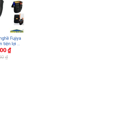
nghề Fujiya
 tiện lợi –
000
₫
 Nhật Bản
00
₫