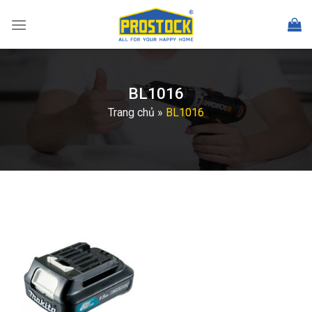
Skip
to
content
BL1016
Trang chủ
»
BL1016