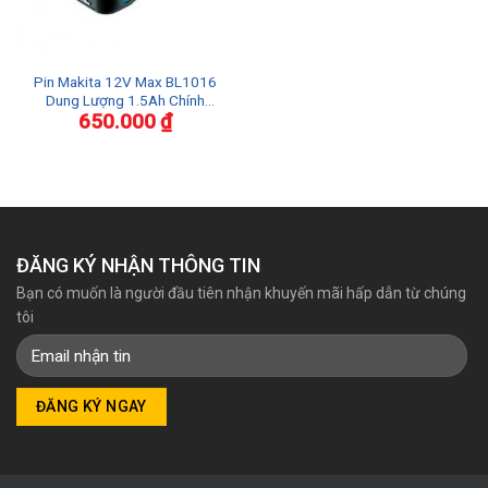
Pin Makita 12V Max BL1016
Dung Lượng 1.5Ah Chính
650.000
₫
Hãng
ĐĂNG KÝ NHẬN THÔNG TIN
Bạn có muốn là người đầu tiên nhận khuyến mãi hấp dẫn từ chúng
tôi