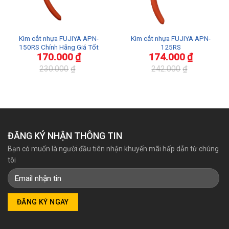
Kìm cắt nhựa FUJIYA APN-
Kìm cắt nhựa FUJIYA APN-
150RS Chính Hãng Giá Tốt
125RS
170.000
₫
174.000
₫
230.000
₫
242.000
₫
Giá
Giá
Giá
Giá
gốc
hiện
gốc
hiện
là:
tại
là:
tại
230.000₫.
là:
242.000₫.
là:
170.000₫.
174.000₫.
ĐĂNG KÝ NHẬN THÔNG TIN
Bạn có muốn là người đầu tiên nhận khuyến mãi hấp dẫn từ chúng
tôi