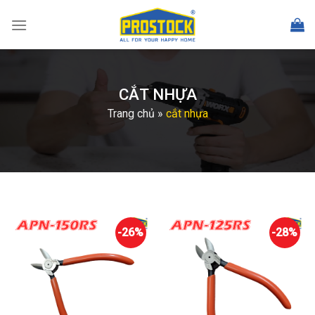
Skip
to
content
CẮT NHỰA
Trang chủ
»
cắt nhựa
-26%
-28%