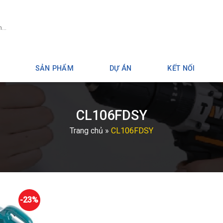
SẢN PHẨM
DỰ ÁN
KẾT NỐI
CL106FDSY
Trang chủ
»
CL106FDSY
-23%