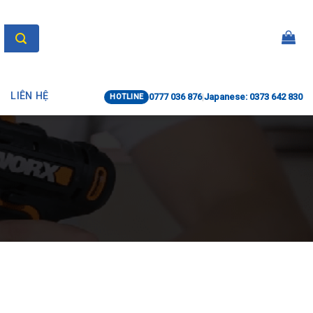
LIÊN HỆ
0777 036 876
|
Japanese: 0373 642 830
HOTLINE