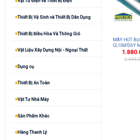
Vật Tư Điện và Thiết Bị Điện
Thiết Bị Vệ Sinh và Thiết Bị Dân Dụng
Thiết Bị Điều Hòa Và Thông Gió
MÁY HÚT BỤ
CL106FDSY 
Vật Liệu Xây Dựng Nội - Ngoại Thất
1.880.
Max CHÍ
2.445.
Giá
Giá
Dụng cụ
gốc
hiện
là:
tại
2.445.000₫.
là:
1.880.000₫.
Thiết Bị An Toàn
Vật Tư Nhà Máy
Sản Phẩm Khác
Hàng Thanh Lý