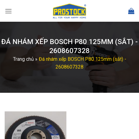
Skip
to
content
ĐÁ NHÁM XẾP BOSCH P80 125MM (SẮT) -
2608607328
Trang chủ
»
Đá nhám xếp BOSCH P80 125mm (sắt) -
2608607328