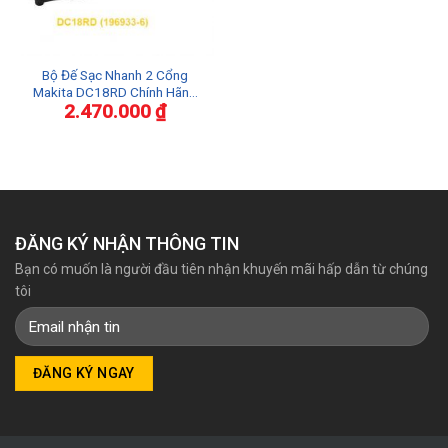
Bộ Đế Sạc Nhanh 2 Cổng
Makita DC18RD Chính Hãng
2.470.000
₫
Mã 196933-6
ĐĂNG KÝ NHẬN THÔNG TIN
Bạn có muốn là người đầu tiên nhận khuyến mãi hấp dẫn từ chúng
tôi