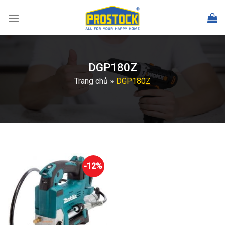
Skip
to
content
DGP180Z
Trang chủ
»
DGP180Z
-12%