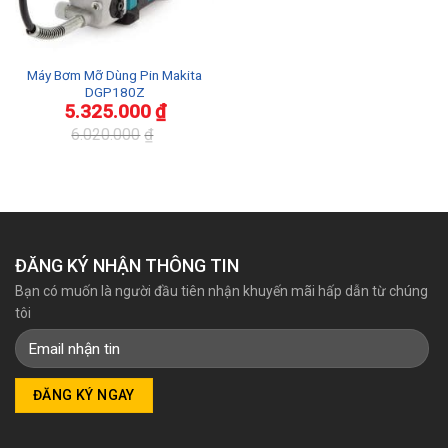
Máy Bơm Mỡ Dùng Pin Makita
DGP180Z
5.325.000
₫
6.020.000
₫
Giá
Giá
gốc
hiện
là:
tại
6.020.000₫.
là:
5.325.000₫.
ĐĂNG KÝ NHẬN THÔNG TIN
Bạn có muốn là người đầu tiên nhận khuyến mãi hấp dẫn từ chúng
tôi