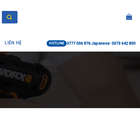
LIÊN HỆ
0777 036 876
|
Japanese: 0373 642 830
HOTLINE