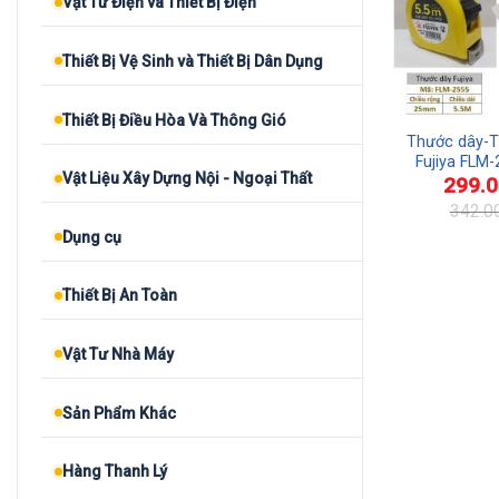
Vật Tư Điện và Thiết Bị Điện
Thiết Bị Vệ Sinh và Thiết Bị Dân Dụng
Thiết Bị Điều Hòa Và Thông Gió
Thước dây-
Fujiya FLM-
Vật Liệu Xây Dựng Nội - Ngoại Thất
299.
25mm dà
342.0
Giá
Giá
Dụng cụ
gốc
hiện
là:
tại
342.000₫.
là:
299.000₫.
Thiết Bị An Toàn
Vật Tư Nhà Máy
Sản Phẩm Khác
Hàng Thanh Lý