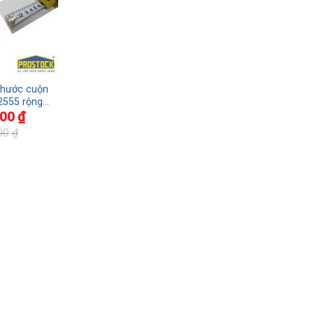
Thước cuộn
2555 rộng
000
₫
i 5.5M
00
₫