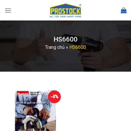
Skip
to
content
HS6600
Trang chủ
»
HS6600
-4%