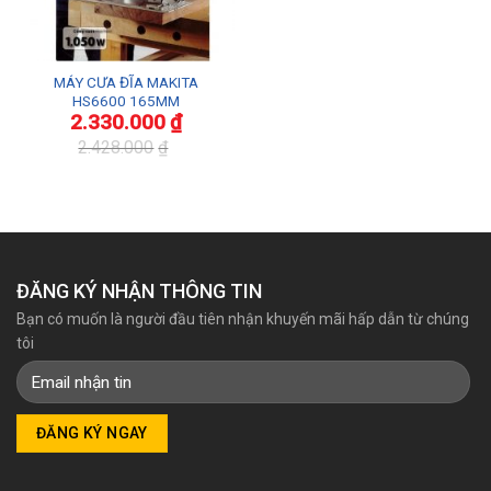
MÁY CƯA ĐĨA MAKITA
HS6600 165MM
2.330.000
₫
2.428.000
₫
Giá
Giá
gốc
hiện
là:
tại
2.428.000₫.
là:
2.330.000₫.
ĐĂNG KÝ NHẬN THÔNG TIN
Bạn có muốn là người đầu tiên nhận khuyến mãi hấp dẫn từ chúng
tôi