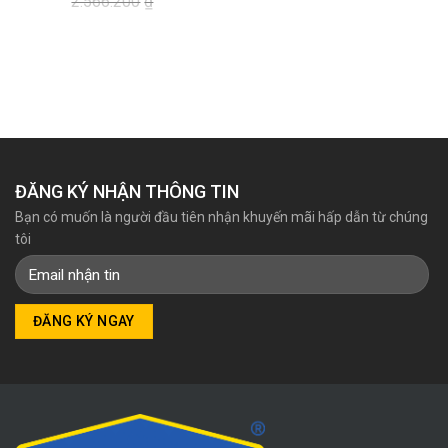
2.566.200
₫
Giá
Giá
gốc
hiện
là:
tại
2.566.200₫.
là:
2.265.000₫.
ĐĂNG KÝ NHẬN THÔNG TIN
Bạn có muốn là người đầu tiên nhận khuyến mãi hấp dẫn từ chúng
tôi