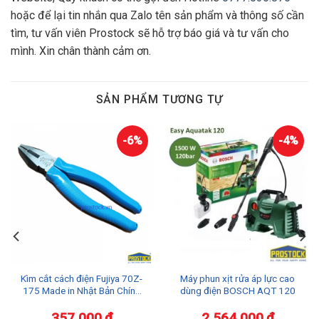
hoặc để lại tin nhắn qua Zalo tên sản phẩm và thông số cần
tìm, tư vấn viên Prostock sẽ hỗ trợ báo giá và tư vấn cho
mình. Xin chân thành cảm ơn.
SẢN PHẨM TƯƠNG TỰ
-6%
-4%
Kìm cắt cách điện Fujiya 70Z-
Máy phun xịt rửa áp lực cao
175 Made in Nhật Bản Chính
dùng điện BOSCH AQT 120
Hãng Giá Tốt
357.000
₫
2.564.000
₫