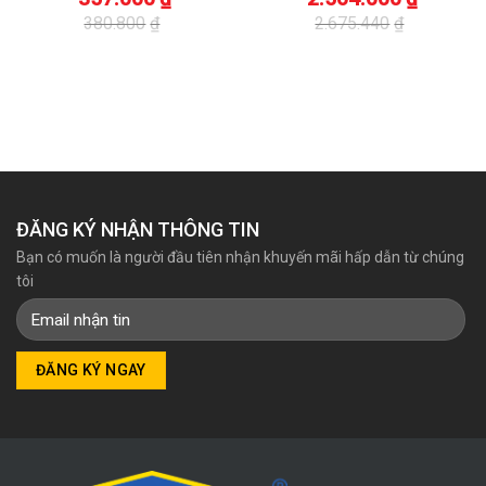
380.800
₫
2.675.440
₫
Giá
Giá
Giá
Giá
gốc
hiện
gốc
hiện
là:
tại
là:
tại
380.800₫.
là:
2.675.440₫.
là:
357.000₫.
2.564.000₫.
ĐĂNG KÝ NHẬN THÔNG TIN
Bạn có muốn là người đầu tiên nhận khuyến mãi hấp dẫn từ chúng
tôi