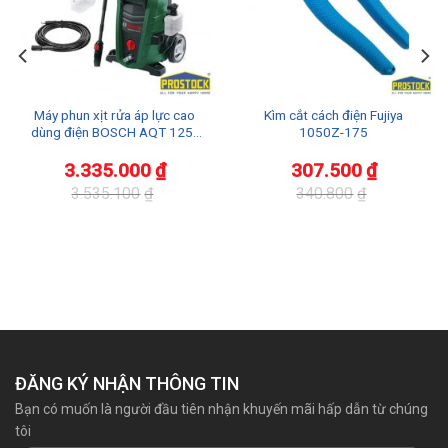
Máy phun xịt rửa áp lực cao
Kìm cắt cách điện Fujiya
dùng điện BOSCH AQT 125 |
1050Z-175
AQUATAK 125
3.335.000
₫
307.500
₫
3.535.100
₫
340.800
₫
Giá
Giá
Giá
Giá
gốc
hiện
gốc
hiện
là:
tại
là:
tại
3.535.100₫.
là:
340.800₫.
là:
3.335.000₫.
307.500₫.
ĐĂNG KÝ NHẬN THÔNG TIN
Bạn có muốn là người đầu tiên nhận khuyến mãi hấp dẫn từ chúng
tôi