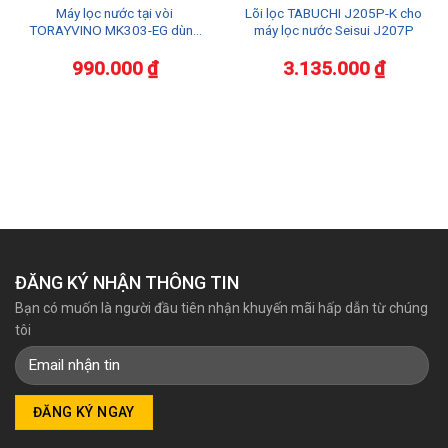
Máy lọc nước tại vòi
Lõi lọc TABUCHI J205P-K cho
TORAYVINO MK303-EG dùng
máy lọc nước Seisui J207P
rửa rau củ
990.000
₫
3.135.000
₫
ĐĂNG KÝ NHẬN THÔNG TIN
Bạn có muốn là người đầu tiên nhận khuyến mãi hấp dẫn từ chúng
tôi