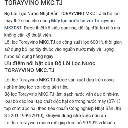
TORAYVINO MKC.TJ
Bộ Lõi Lọc Nước Nhật Bản TORAYVINO MKC.TJ
là bộ lọc
thay thế dùng cho dòng
Máy lọc nước tại vòi Torayvino
MK308T
. Được thiết kế siêu gọn nhẹ, dễ lắp đặt tại nhà mà
không cần kỹ thuật viên.
Lõi lọc Torayvino
MKC.TJ
có công suất lọc 600 lít, thời gian
sử dụng bộ lọc tùy thuộc vào nguồn nước máy và lượng
nước sử dụng hằng ngày.
Ưu điểm nổi bật của Bộ Lõi Lọc Nước
TORAYVINO MKC.TJ
Lõi lọc Torayvino
MKC.TJ
được sản xuất dựa trên công
nghệ màng lọc sợi rỗng tiên tiến.
Bộ lọc Torayvino
MKC.TJ
làm sạch nước vẩn đục ô nhiễm,
loại bỏ các loại tạp chất độc hại có trong nước máy (07/13
tạp chất độc hại theo tiêu chuẩn Công nghiệp Nhật Bản JIS
S 3201:1999/2010),
khuyên dùng cho việc nấu ăn.
Lõi lọc Torayvino mạnh mẽ giúp loại bỏ 99.99% vi khuẩn,