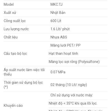
Model
MKC.TJ
Xuất xứ
Nhật Bản
Công suất lọc
600 Lít
Lưu lượng nước
1.6 Lít/ phút
Chất liệu
Nhựa ABS
Màng lưới PET/ PP
Cấu tạo bộ lọc
Hạt than hoạt tính
Màng lọc sợi rỗng (Polysulfone)
Áp suất nước làm việc tối
0.07 MPa
thiểu
Thời gian sử dụng bộ lọc
02 tháng (10 Lít/ ngày)
(*)
Chỉ sử dụng với nước máy:
Nhiệt độ < 35°C khi qua lõi lọc.
Khuyến cáo