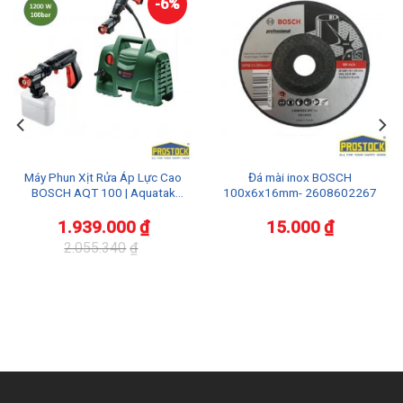
-6%
Máy Phun Xịt Rửa Áp Lực Cao
Đá mài inox BOSCH
BOSCH AQT 100 | Aquatak
100x6x16mm- 2608602267
100
1.939.000
₫
15.000
₫
2.055.340
₫
Giá
Giá
gốc
hiện
là:
tại
2.055.340₫.
là:
1.939.000₫.