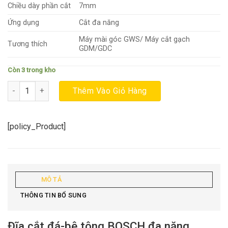
Chiều dày phần cắt
7mm
Ứng dụng
Cắt đa năng
Máy mài góc GWS/ Máy cắt gạch
Tương thích
GDM/GDC
Còn 3 trong kho
Đĩa cắt đá-bê tông BOSCH đa năng (105x16/20x1.6mm) số lượng
Thêm Vào Giỏ Hàng
[policy_Product]
MÔ TẢ
THÔNG TIN BỔ SUNG
Đĩa cắt đá-bê tông BOSCH đa năng