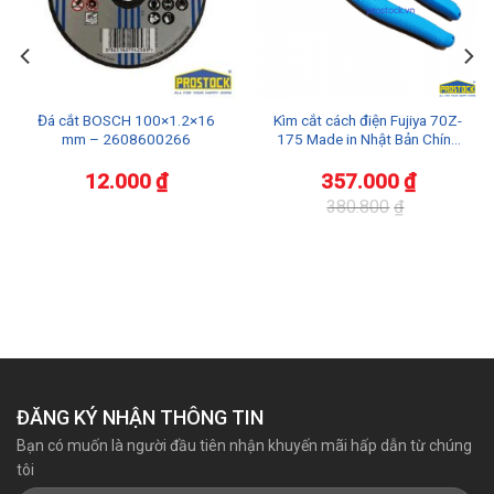
Đá cắt BOSCH 100×1.2×16
Kìm cắt cách điện Fujiya 70Z-
mm – 2608600266
175 Made in Nhật Bản Chính
Hãng Giá Tốt
12.000
₫
357.000
₫
380.800
₫
Giá
Giá
gốc
hiện
là:
tại
380.800₫.
là:
357.000₫.
ĐĂNG KÝ NHẬN THÔNG TIN
Bạn có muốn là người đầu tiên nhận khuyến mãi hấp dẫn từ chúng
tôi