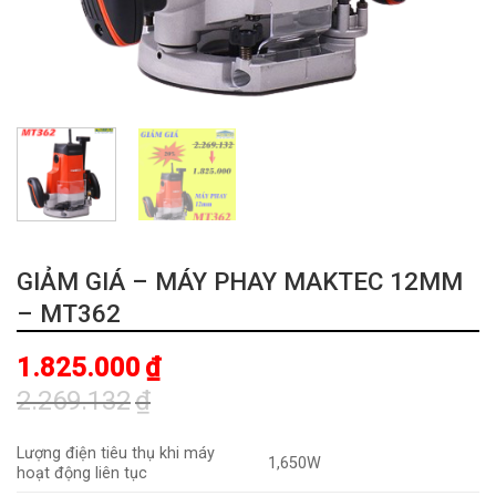
GIẢM GIÁ – MÁY PHAY MAKTEC 12MM
– MT362
1.825.000
₫
2.269.132
₫
Giá
Giá
gốc
hiện
Lượng điện tiêu thụ khi máy
1,650W
là:
tại
hoạt động liên tục