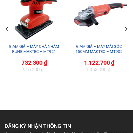
GIẢM GIÁ – MÁY CHÀ NHÁM
GIẢM GIÁ – MÁY MÀI GÓC
RUNG MAKTEC – MT921
150MM MAKTEC – MT905
732.300
₫
1.122.700
₫
916.000
₫
1.353.000
₫
Giá
Giá
Giá
Giá
gốc
hiện
gốc
hiện
là:
tại
là:
tại
916.000₫.
là:
1.353.000₫.
là:
732.300₫.
1.122.700₫.
ĐĂNG KÝ NHẬN THÔNG TIN