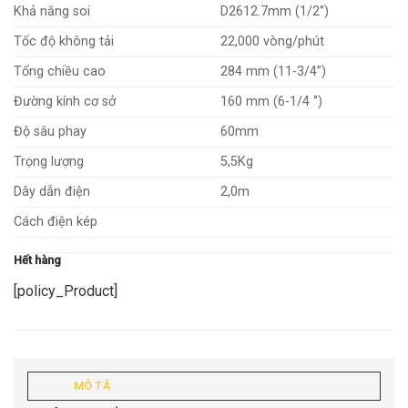
2.269.132₫.
là:
Khả năng soi
D2612.7mm (1/2‘’)
1.825.000₫.
Tốc độ không tải
22,000 vòng/phút
Tổng chiều cao
284 mm (11-3/4’’)
Đường kính cơ sở
160 mm (6-1/4 ‘’)
Độ sâu phay
60mm
Trọng lượng
5,5Kg
Dây dẫn điện
2,0m
Cách điện kép
Hết hàng
[policy_Product]
MÔ TẢ