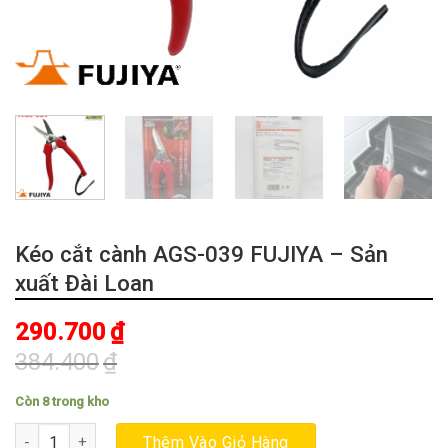
Kéo cắt cành AGS-039 FUJIYA – Sản
xuất Đài Loan
290.700
₫
384.400
₫
Giá
Giá
gốc
hiện
Còn 8 trong kho
là:
tại
Kéo cắt cành AGS-039 FUJIYA - Sản xuất Đài Loan số lượng
Thêm Vào Giỏ Hàng