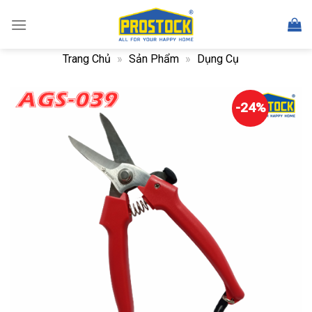
Skip
to
content
Trang Chủ
»
Sản Phẩm
»
Dụng Cụ
-24%