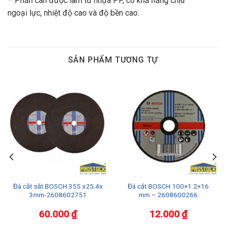
– Phần cán được làm từ nhựa PP, có khả năng chịu
ngoại lực, nhiệt độ cao và độ bền cao.
SẢN PHẨM TƯƠNG TỰ
Đá cắt sắt BOSCH 355 x25.4x
Đá cắt BOSCH 100×1.2×16
3mm-2608602751
mm – 2608600266
60.000
₫
12.000
₫