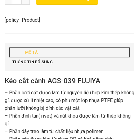
384.400₫.
là:
290.700₫.
[policy_Product]
MÔ TẢ
THÔNG TIN BỔ SUNG
Kéo cắt cành AGS-039 FUJIYA
– Phần lưỡi cắt được làm từ nguyên liệu hợp kim thép không
gỉ, được xử lí nhiệt cao, có phủ một lớp nhựa PTFE giúp
phần lưỡi không bị dính các vật cắt.
– Phần đinh tán( rivet) và nút khóa được làm từ thép không
gỉ.
– Phần dây treo làm từ chất liệu nhựa polimer.