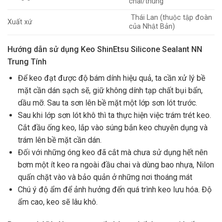
chai/thùng
Thái Lan (thuộc tập đoàn
Xuất xứ
của Nhật Bản)
Hướng dẫn sử dụng Keo ShinEtsu Silicone Sealant NN
Trung Tính
Để keo đạt được độ bám dính hiệu quả, ta cần xử lý bề
mặt cần dán sạch sẽ, giữ không dính tạp chất bụi bẩn,
dầu mỡ. Sau ta sơn lên bề mặt một lớp sơn lót trước.
Sau khi lớp sơn lót khô thì ta thực hiện việc trám trét keo.
Cắt đầu ống keo, lắp vào súng bắn keo chuyên dụng và
trám lên bề mặt cần dán.
Đối với những óng keo đã cắt mà chưa sử dụng hết nên
bơm một ít keo ra ngoài đầu chai và dùng bao nhựa, Nilon
quấn chặt vào và bảo quản ở những nơi thoáng mát
Chú ý độ ẩm để ảnh hưởng đến quá trình keo lưu hóa. Độ
ẩm cao, keo sẽ lâu khô.