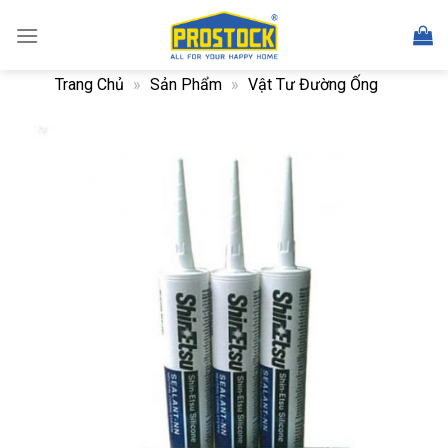
Skip
to
content
Trang Chủ
»
Sản Phẩm
»
Vật Tư Đường Ống