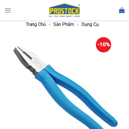
Skip
to
content
Trang Chủ
»
Sản Phẩm
»
Dụng Cụ
-10%