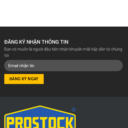
3.040.000₫.
là:
3.180.000₫.
là:
2.595.000₫.
2.750.000₫.
ĐĂNG KÝ NHẬN THÔNG TIN
Bạn có muốn là người đầu tiên nhận khuyến mãi hấp dẫn từ chúng
tôi