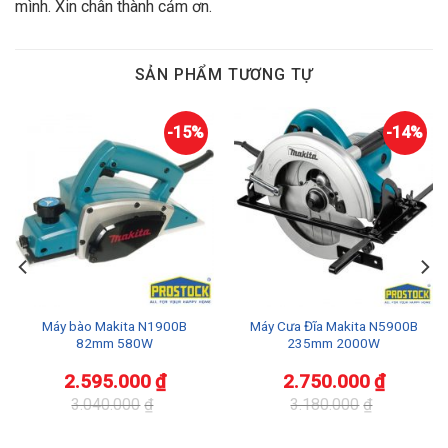
mình. Xin chân thành cảm ơn.
SẢN PHẨM TƯƠNG TỰ
-15%
-14%
Máy bào Makita N1900B
Máy Cưa Đĩa Makita N5900B
82mm 580W
235mm 2000W
2.595.000
₫
2.750.000
₫
3.040.000
₫
3.180.000
₫
Giá
Giá
Giá
Giá
gốc
hiện
gốc
hiện
là:
tại
là:
tại