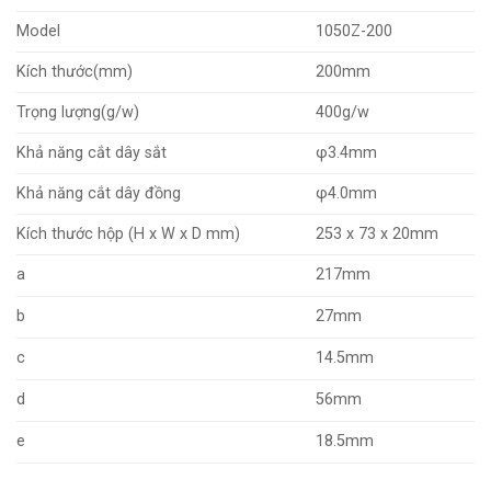
Model
1050Z-200
Kích thước(mm)
200mm
Trọng lượng(g/w)
400g/w
Khả năng cắt dây sắt
φ3.4mm
Khả năng cắt dây đồng
φ4.0mm
Kích thước hộp (H x W x D mm)
253 x 73 x 20mm
a
217mm
b
27mm
c
14.5mm
d
56mm
e
18.5mm