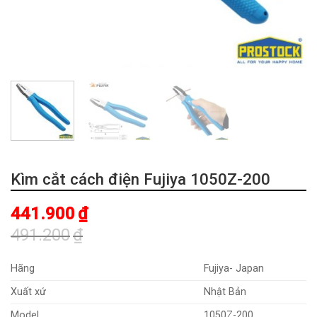
Kìm cắt cách điện Fujiya 1050Z-200
441.900
₫
491.200
₫
Giá
Giá
gốc
hiện
Hãng
Fujiya- Japan
là:
tại
Xuất xứ
Nhật Bản
491.200₫.
là:
Model
1050Z-200