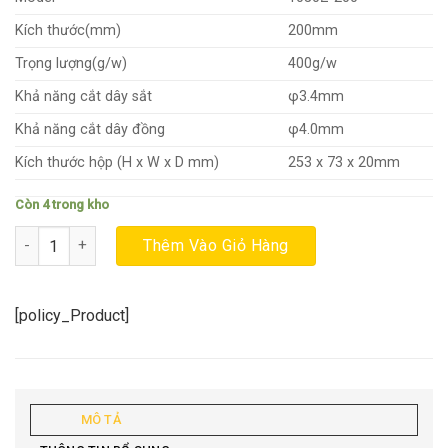
441.900₫.
Kích thước(mm)
200mm
Trọng lượng(g/w)
400g/w
Khả năng cắt dây sắt
φ3.4mm
Khả năng cắt dây đồng
φ4.0mm
Kích thước hộp (H x W x D mm)
253 x 73 x 20mm
Còn 4 trong kho
Kìm cắt cách điện Fujiya 1050Z-200 số lượng
Thêm Vào Giỏ Hàng
[policy_Product]
MÔ TẢ