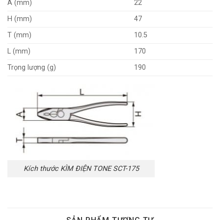
A (mm)
22
H (mm)
47
T (mm)
10.5
L (mm)
170
Trọng lượng (g)
190
Kích thước KÌM ĐIỆN TONE SCT-175