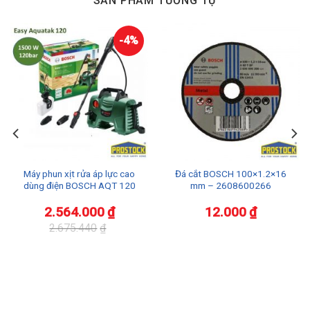
SẢN PHẨM TƯƠNG TỰ
-4%
Máy phun xịt rửa áp lực cao
Đá cắt BOSCH 100×1.2×16
dùng điện BOSCH AQT 120
mm – 2608600266
2.564.000
₫
12.000
₫
2.675.440
₫
Giá
Giá
gốc
hiện
là:
tại
2.675.440₫.
là:
2.564.000₫.