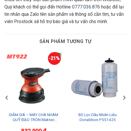
Quý khách có thể gọi đến Hotline
0777.036.876
hoặc để lại
tin nhắn qua Zalo tên sản phẩm và thông số cần tìm, tư vấn
viên Prostock sẽ hỗ trợ báo giá và tư vấn cho mình.
SẢN PHẨM TƯƠNG TỰ
-21%
GIẢM GIÁ – MÁY CHÀ NHÁM
Bộ Lọc Dầu Nhiên Liệu
QUỸ ĐẠO TRÒN Maktec
Donaldson P551425
MT922
832.900
₫