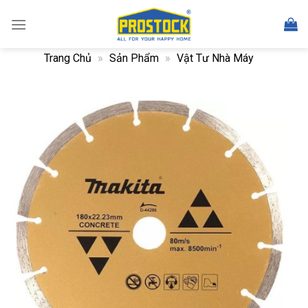
Skip
to
content
Trang Chủ
»
Sản Phẩm
»
Vật Tư Nhà Máy