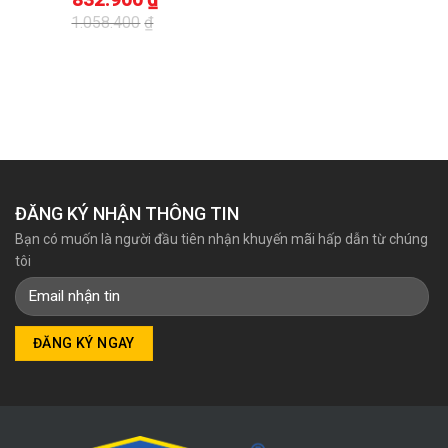
1.058.400
₫
Giá
Giá
gốc
hiện
là:
tại
1.058.400₫.
là:
832.900₫.
ĐĂNG KÝ NHẬN THÔNG TIN
Bạn có muốn là người đầu tiên nhận khuyến mãi hấp dẫn từ chúng
tôi