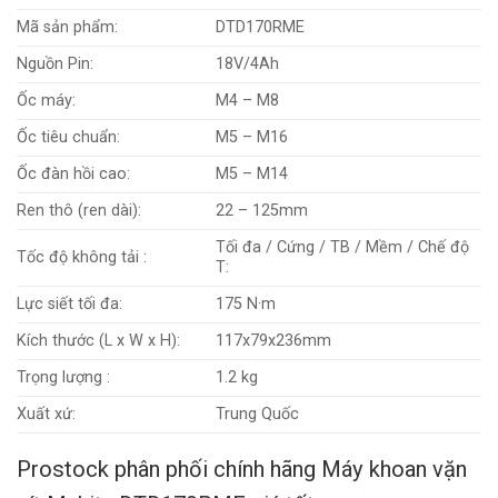
Mã sản phẩm:
DTD170RME
Nguồn Pin:
18V/4Ah
Ốc máy:
M4 – M8
Ốc tiêu chuẩn:
M5 – M16
Ốc đàn hồi cao:
M5 – M14
Ren thô (ren dài):
22 – 125mm
Tối đa / Cứng / TB / Mềm / Chế độ
Tốc độ không tải :
T:
Lực siết tối đa:
175 N·m
Kích thước (L x W x H):
117x79x236mm
Trọng lượng :
1.2 kg
Xuất xứ:
Trung Quốc
Prostock phân phối chính hãng Máy khoan vặn