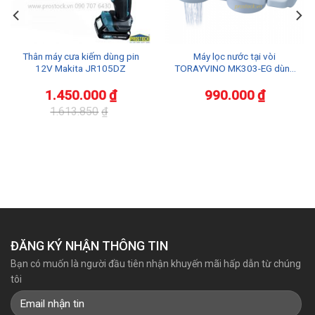
Thân máy cưa kiếm dùng pin
Máy lọc nước tại vòi
12V Makita JR105DZ
TORAYVINO MK303-EG dùng
rửa rau củ
1.450.000
₫
990.000
₫
1.613.850
₫
Giá
Giá
gốc
hiện
là:
tại
1.613.850₫.
là:
1.450.000₫.
ĐĂNG KÝ NHẬN THÔNG TIN
Bạn có muốn là người đầu tiên nhận khuyến mãi hấp dẫn từ chúng
tôi