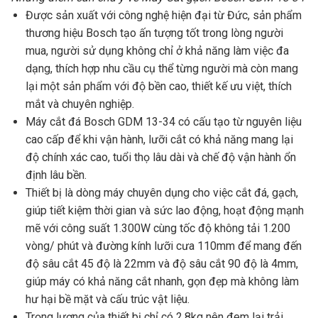
Được sản xuất với công nghệ hiện đại từ Đức, sản phẩm
thương hiệu Bosch tạo ấn tượng tốt trong lòng người
mua, người sử dụng không chỉ ở khả năng làm việc đa
dạng, thích hợp nhu cầu cụ thể từng người mà còn mang
lại một sản phẩm với độ bền cao, thiết kế ưu việt, thích
mắt và chuyên nghiệp.
Máy cắt đá Bosch GDM 13-34 có cấu tạo từ nguyên liệu
cao cấp để khi vận hành, lưỡi cắt có khả năng mang lại
độ chính xác cao, tuổi thọ lâu dài và chế độ vận hành ổn
định lâu bền.
Thiết bị là dòng máy chuyên dụng cho việc cắt đá, gạch,
giúp tiết kiệm thời gian và sức lao động, hoạt động mạnh
mẽ với công suất 1.300W cùng tốc độ không tải 1.200
vòng/ phút và đường kính lưỡi cưa 110mm để mang đến
độ sâu cắt 45 độ là 22mm và độ sâu cắt 90 độ là 4mm,
giúp máy có khả năng cắt nhanh, gọn đẹp mà không làm
hư hại bề mặt và cấu trúc vật liệu.
Trọng lượng của thiết bị chỉ có 2.8kg nên đem lại trải