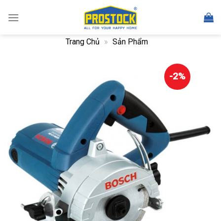
Skip
to
content
Trang Chủ
»
Sản Phẩm
-2%