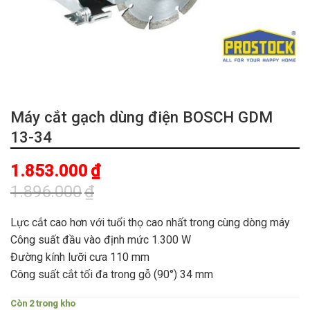
Máy cắt gạch dùng điện BOSCH GDM
13-34
1.853.000
₫
1.896.000
₫
Giá
Giá
gốc
hiện
Lực cắt cao hơn với tuổi thọ cao nhất trong cùng dòng máy
là:
tại
Công suất đầu vào định mức 1.300 W
1.896.000₫.
là:
Đường kính lưỡi cưa 110 mm
1.853.000₫.
Công suất cắt tối đa trong gỗ (90°) 34 mm
Còn 2 trong kho