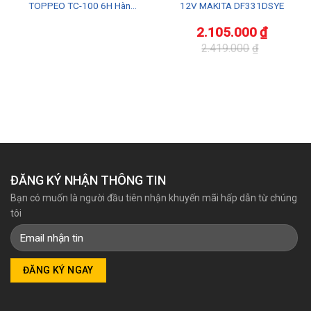
TOPPEO TC-100 6H Hàn
12V MAKITA DF331DSYE
Quốc Chính Hãng Chất Lượng
2.105.000
₫
2.419.000
₫
Giá
Giá
gốc
hiện
là:
tại
2.419.000₫.
là:
2.105.000₫.
ĐĂNG KÝ NHẬN THÔNG TIN
Bạn có muốn là người đầu tiên nhận khuyến mãi hấp dẫn từ chúng
tôi