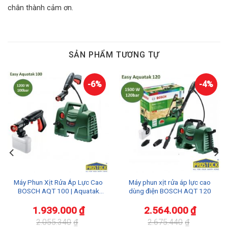
chân thành cảm ơn.
SẢN PHẨM TƯƠNG TỰ
-6%
-4%
Máy Phun Xịt Rửa Áp Lực Cao
Máy phun xịt rửa áp lực cao
BOSCH AQT 100 | Aquatak
dùng điện BOSCH AQT 120
100
1.939.000
₫
2.564.000
₫
2.055.340
₫
2.675.440
₫