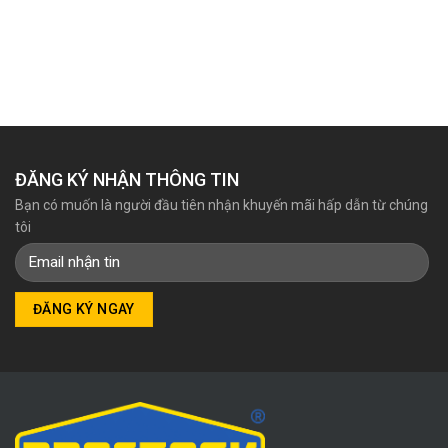
Giá
Giá
Giá
Giá
gốc
hiện
gốc
hiện
là:
tại
là:
tại
2.055.340₫.
là:
2.675.440₫.
là:
1.939.000₫.
2.564.000₫.
ĐĂNG KÝ NHẬN THÔNG TIN
Bạn có muốn là người đầu tiên nhận khuyến mãi hấp dẫn từ chúng
tôi