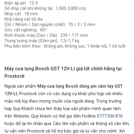
Điện áp pin : 12 V
Số nhịp cắt khi không tải : 1,500-2,800 n/p
Nhịp cắt : 18 mm
Khả năng cắt tối đa
(Gỗ / Nhôm / Sắt nguyên chất) : 70 / 3 / 3 mm
Góc cắt nghiêng : 45º
Kích thước máy (Cao / Dài) : 239 / 171 mm
Trọng lượng máy (Gồm pin) : 1,5-1,7 kg
Phụ kiện kèm theo : không pin, không sạc, 1 khớp nối, 1 bộ lưỡi
Máy cưa lọng Bosch GST 12V-LI giá tốt chính hãng tại
Prostock
Ngoài sản phẩm
Máy cưa lọng Bosch dùng pin cầm tay GST
12V-LI
, Prostock còn có các dụng cụ khác phù hợp với nhiều
mẫu mã tùy theo mong muốn của người dùng. Trong trường
hợp Quý Khách chưa tìm thấy loại sản phẩm mình quan tâm
trên Website, Quý khách có thể gọi đến Hotline
0777.036.876
hoặc để lại tin nhắn qua Zalo tên sản phẩm và thông số cần tìm,
tư vấn viên Prostock sẽ hỗ trợ báo giá và tư vấn cho mình. Xin