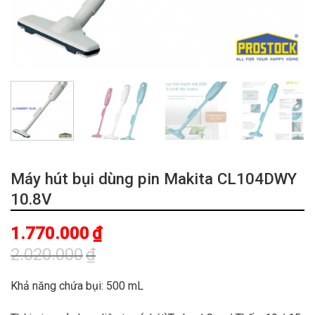
Máy hút bụi dùng pin Makita CL104DWY
10.8V
1.770.000
₫
2.020.000
₫
Giá
Giá
gốc
hiện
Khả năng chứa bụi: 500 mL
là:
tại