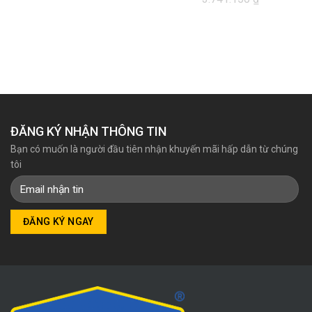
Giá
Giá
gốc
hiện
là:
tại
3.741.150₫.
là:
3.270.000₫.
ĐĂNG KÝ NHẬN THÔNG TIN
Bạn có muốn là người đầu tiên nhận khuyến mãi hấp dẫn từ chúng
tôi