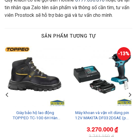
tin nhắn qua Zalo tên sản phẩm và thông số cần tìm, tư vấn
viên Prostock sẽ hỗ trợ báo giá và tư vấn cho mình.
SẢN PHẨM TƯƠNG TỰ
-13%
Giày bảo hộ lao động
Máy khoan và vặn vít dùng pin
TOPPEO TC-100 6H Hàn
12V MAKITA DF032DSAE (pin
Quốc Chính Hãng Chất Lượng
và sạc)
3.270.000
₫
3.741.150
₫