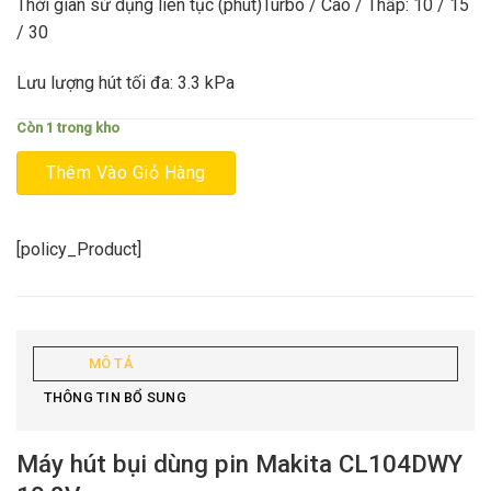
2.020.000₫.
là:
Thời gian sử dụng liên tục (phút)Turbo / Cao / Thấp: 10 / 15
1.770.000₫.
/ 30
Lưu lượng hút tối đa: 3.3 kPa
Còn 1 trong kho
Thêm Vào Giỏ Hàng
[policy_Product]
MÔ TẢ
THÔNG TIN BỔ SUNG
Máy hút bụi dùng pin Makita CL104DWY