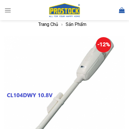
Skip
to
content
Trang Chủ
»
Sản Phẩm
-12%