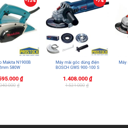
-15%
-7%
o Makita N1900B
Máy mài góc dùng điện
Máy 
2mm 580W
BOSCH GWS 900-100 S
595.000
₫
1.408.000
₫
.040.000
₫
1.521.000
₫
Giá
Giá
Giá
Giá
gốc
hiện
gốc
hiện
là:
tại
là:
tại
1.521.000₫.
là:
3.190
là:
1.408.000₫.
3.118