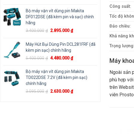
gốc
hiện
Công suất:
là:
tại
Bộ máy vặn vít dùng pin Makita
1.800.000₫.
là:
Tốc độ không
DF012DSE (đã kèm pin và sạc) chính
1.125.000₫.
hãng
Đảo chiều:
Giá
Giá
3.400.000
₫
2.895.000
₫
gốc
hiện
Khả năng kh
là:
tại
Máy Hút Bụi Dùng Pin DCL281FRF (đã
Trọng lượng
3.400.000₫.
là:
kèm pin sạc) chính hãng
2.895.000₫.
Giá
Giá
5.400.000
₫
4.480.000
₫
Máy khoa
gốc
hiện
là:
tại
Bộ máy vặn vít dùng pin Makita
Ngoài sản 
5.400.000₫.
là:
TD022DSE 7.2V (đã kèm pin sạc)
phù hợp với
4.480.000₫.
chính hãng
trên Websit
Giá
Giá
3.095.000
₫
2.630.000
₫
viên Prosto
gốc
hiện
là:
tại
3.095.000₫.
là:
2.630.000₫.