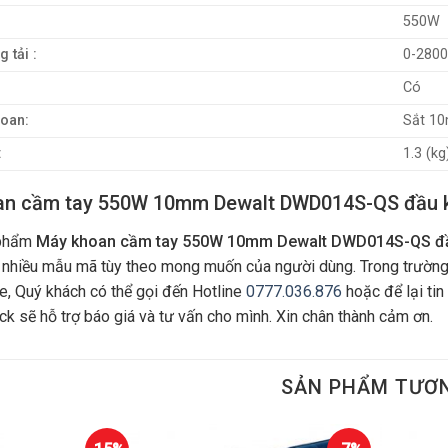
550W
 tải :
0-2800
Có
oan:
Sắt 1
:
1.3 (kg
n cầm tay 550W 10mm Dewalt DWD014S-QS đầu kh
phẩm
Máy khoan cầm tay 550W 10mm Dewalt DWD014S-QS đầ
 nhiều mẫu mã tùy theo mong muốn của người dùng. Trong trườn
e, Quý khách có thể gọi đến Hotline
0777.036.876
hoặc để lại tin
ck sẽ hỗ trợ báo giá và tư vấn cho mình. Xin chân thành cảm ơn.
SẢN PHẨM TƯƠ