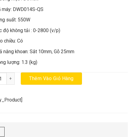
 máy: DWD014S-QS
00.000₫.
50.000₫.
ng suất: 550W
c độ không tải : 0-2800 (v/p)
o chiều: Có
ả năng khoan: Sắt 10mm, Gỗ 25mm
ọng lượng: 1.3 (kg)
hoan cầm tay 550W 10mm Dewalt DWD014S-QS đầu khóa tự động s
Thêm Vào Giỏ Hàng
cy_Product]