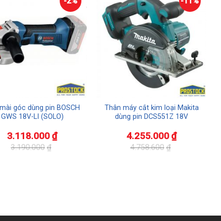
-2%
-11%
mài góc dùng pin BOSCH
Thân máy cắt kim loại Makita
GWS 18V-LI (SOLO)
dùng pin DCS551Z 18V
3.118.000
₫
4.255.000
₫
3.190.000
₫
4.758.600
₫
Giá
Giá
gốc
hiện
là:
tại
.000₫.
4.758.600₫.
là:
.000₫.
4.255.000₫.