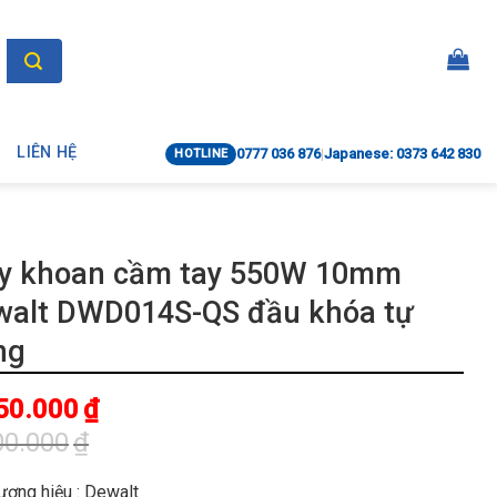
LIÊN HỆ
0777 036 876
|
Japanese: 0373 642 830
HOTLINE
y khoan cầm tay 550W 10mm
walt DWD014S-QS đầu khóa tự
ng
50.000
₫
00.000
₫
n
ương hiệu : Dewalt