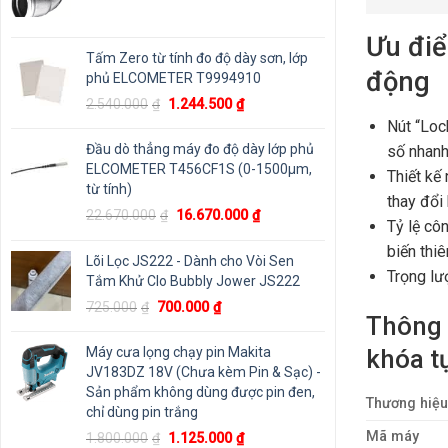
Ưu đi
Tấm Zero từ tính đo độ dày sơn, lớp
động
phủ ELCOMETER T9994910
Giá
Giá
2.540.000
₫
1.244.500
₫
gốc
hiện
Nút “Loc
là:
tại
Đầu dò thẳng máy đo độ dày lớp phủ
số nhanh
2.540.000₫.
là:
ELCOMETER T456CF1S (0-1500μm,
Thiết kế
1.244.500₫.
từ tính)
thay đổi
Giá
Giá
22.670.000
₫
16.670.000
₫
Tỷ lệ cô
gốc
hiện
biến thi
là:
tại
Lõi Lọc JS222 - Dành cho Vòi Sen
Trọng lư
22.670.000₫.
là:
Tắm Khử Clo Bubbly Jower JS222
16.670.000₫.
Giá
Giá
725.000
₫
700.000
₫
Thông 
gốc
hiện
là:
tại
khóa t
Máy cưa lọng chạy pin Makita
725.000₫.
là:
JV183DZ 18V (Chưa kèm Pin & Sạc) -
700.000₫.
Sản phẩm không dùng được pin đen,
Thương hiệu
chỉ dùng pin trắng
Giá
Giá
Mã máy
1.800.000
₫
1.125.000
₫