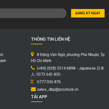
THÔNG TIN LIÊN HỆ
in
8 Đặng Văn Ngữ, phường Phú Nhuận, Tp.
hành
Hồ Chí Minh
(+84) (028) 3514 6898 - Japanese 日本
人: 0373 642 830
0777 036 876
sales_dbp@prostock.vn
TẢI APP