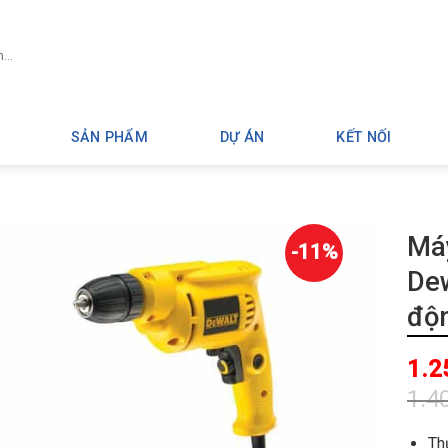
SẢN PHẨM
DỰ ÁN
KẾT NỐI
Má
-11%
De
độ
1.2
1.4
Giá
Giá
gốc
hiệ
Th