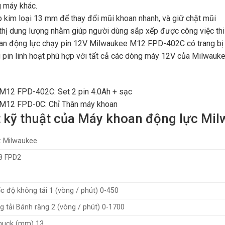
 máy khác.
kim loại 13 mm để thay đổi mũi khoan nhanh, và giữ chặt mũi
 thị dung lượng nhằm giúp người dùng sắp xếp được công việc thi
n động lực chạy pin 12V Milwaukee M12 FPD-402C có trang bị đè
 pin linh hoạt phù hợp với tất cả các dòng máy 12V của Milwau
M12 FPD-402C: Set 2 pin 4.0Ah + sạc
M12 FPD-0C: Chỉ Thân máy khoan
ết kỹ thuật của Máy khoan động lực M
: Milwaukee
8 FPD2
c độ không tải 1 (vòng / phút) 0-450
 tải Bánh răng 2 (vòng / phút) 0-1700
huck (mm) 13