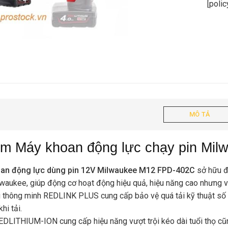
[poli
MÔ TẢ
ểm Máy khoan động lực chạy pin Mi
an động lực dùng pin 12V Milwaukee M12 FPD-402C
sở hữu độ
waukee, giúp động cơ hoạt động hiệu quả, hiệu năng cao nhưng v
 thông minh REDLINK PLUS cung cấp bảo vệ quá tải kỹ thuật số t
hi tải.
EDLITHIUM-ION cung cấp hiệu năng vượt trội kéo dài tuổi thọ cũn