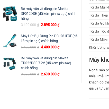
gốc
hiện
là:
tại
Tối đa Mũi 
Bộ máy vặn vít dùng pin Makita
1.800.000₫.
là:
DF012DSE (đã kèm pin và sạc) chính
Tối đa Thép
1.125.000₫.
hãng
Tối đa Gỗ k
Giá
Giá
3.400.000
₫
2.895.000
₫
gốc
hiện
Tối đa Tốc 
là:
tại
Máy Hút Bụi Dùng Pin DCL281FRF (đã
3.400.000₫.
là:
Tối đa Mô-m
kèm pin sạc) chính hãng
2.895.000₫.
Giá
Giá
5.400.000
₫
4.480.000
₫
Khối lượng w
gốc
hiện
là:
tại
Bộ máy vặn vít dùng pin Makita
Máy kho
5.400.000₫.
là:
TD022DSE 7.2V (đã kèm pin sạc)
4.480.000₫.
chính hãng
Ngoài sản 
Giá
Giá
3.095.000
₫
2.630.000
₫
nhiều mẫu m
gốc
hiện
khách có thể
là:
tại
giá và tư vấ
3.095.000₫.
là:
2.630.000₫.