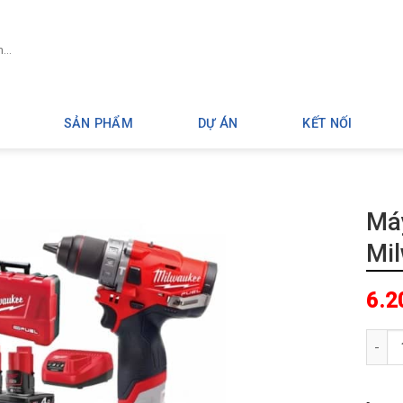
SẢN PHẨM
DỰ ÁN
KẾT NỐI
Máy
Mi
6.2
Máy k