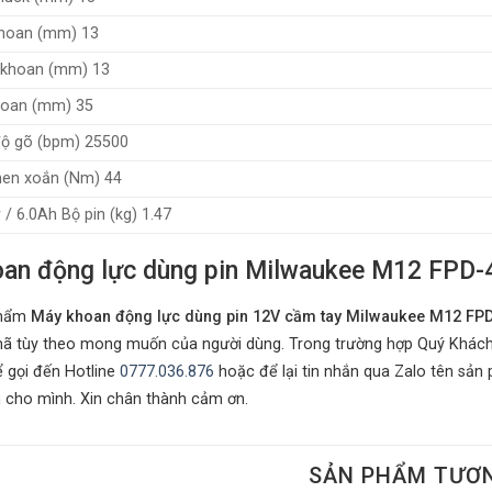
khoan (mm) 13
 khoan (mm) 13
hoan (mm) 35
độ gõ (bpm) 25500
en xoắn (Nm) 44
 / 6.0Ah Bộ pin (kg) 1.47
an động lực dùng pin Milwaukee M12 FPD-4
phẩm
Máy khoan động lực dùng pin 12V cầm tay Milwaukee M12 FP
ã tùy theo mong muốn của người dùng. Trong trường hợp Quý Khách 
 gọi đến Hotline
0777.036.876
hoặc để lại tin nhắn qua Zalo tên sản 
n cho mình. Xin chân thành cảm ơn.
SẢN PHẨM TƯƠ