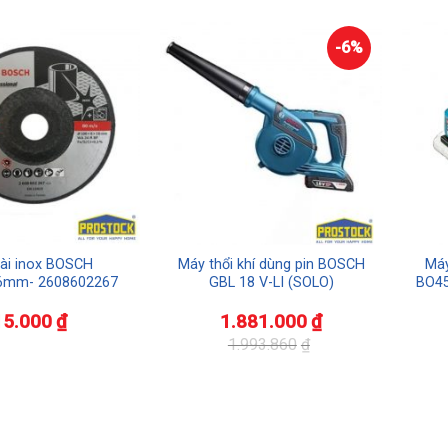
-6%
ài inox BOSCH
Máy thổi khí dùng pin BOSCH
Máy
6mm- 2608602267
GBL 18 V-LI (SOLO)
BO45
15.000
₫
1.881.000
₫
1.993.860
₫
Giá
Giá
Giá
Giá
gốc
hiện
gốc
hiện
là:
tại
là:
tại
1.993.860₫.
là:
2.235
là:
1.881.000₫.
1.965