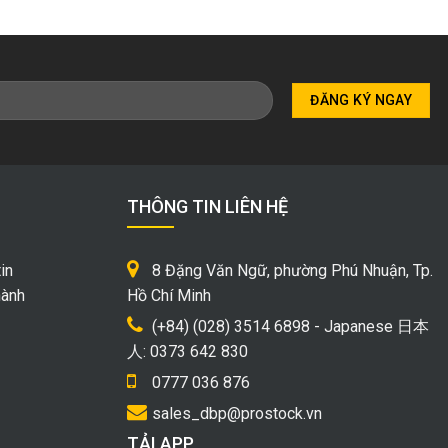
THÔNG TIN LIÊN HỆ
in
8 Đặng Văn Ngữ, phường Phú Nhuận, Tp.
hành
Hồ Chí Minh
(+84) (028) 3514 6898 - Japanese 日本
人: 0373 642 830
0777 036 876
sales_dbp@prostock.vn
TẢI APP