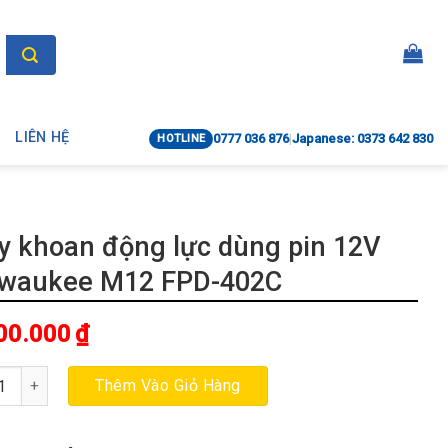
LIÊN HỆ
0777 036 876
|
Japanese: 0373 642 830
HOTLINE
 khoan động lực dùng pin 12V
lwaukee M12 FPD-402C
00.000
₫
hoan động lực dùng pin 12V Milwaukee M12 FPD-402C số lượng
Thêm Vào Giỏ Hàng