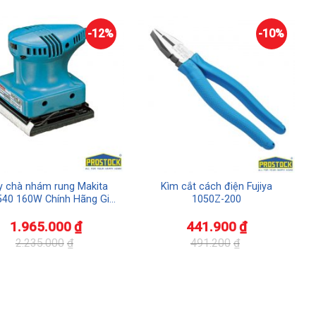
-12%
-10%
 chà nhám rung Makita
Kìm cắt cách điện Fujiya
40 160W Chính Hãng Giá
1050Z-200
Tốt
1.965.000
₫
441.900
₫
2.235.000
₫
491.200
₫
Giá
Giá
gốc
hiện
là:
tại
.000₫.
491.200₫.
là:
.000₫.
441.900₫.