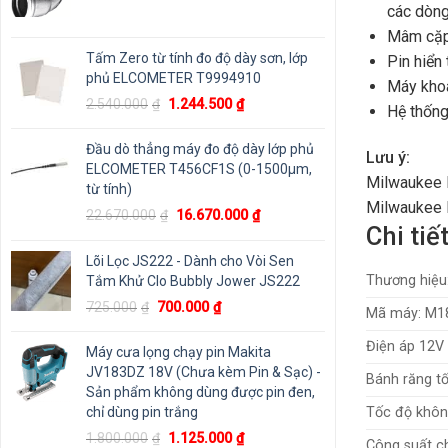
các dòng
Mâm cặp 
Tấm Zero từ tính đo độ dày sơn, lớp
Pin hiển
phủ ELCOMETER T9994910
Máy khoa
Giá
Giá
2.540.000
₫
1.244.500
₫
Hệ thống
gốc
hiện
là:
tại
Đầu dò thẳng máy đo độ dày lớp phủ
Lưu ý:
2.540.000₫.
là:
ELCOMETER T456CF1S (0-1500μm,
Milwaukee 
1.244.500₫.
từ tính)
Milwaukee 
Giá
Giá
22.670.000
₫
16.670.000
₫
Chi ti
gốc
hiện
là:
tại
Lõi Lọc JS222 - Dành cho Vòi Sen
22.670.000₫.
là:
Thương hiệu
Tắm Khử Clo Bubbly Jower JS222
16.670.000₫.
Giá
Giá
725.000
₫
700.000
₫
Mã máy: M1
gốc
hiện
là:
tại
Điện áp 12V
Máy cưa lọng chạy pin Makita
725.000₫.
là:
JV183DZ 18V (Chưa kèm Pin & Sạc) -
Bánh răng tố
700.000₫.
Sản phẩm không dùng được pin đen,
chỉ dùng pin trắng
Tốc độ không
Giá
Giá
1.800.000
₫
1.125.000
₫
Công suất c