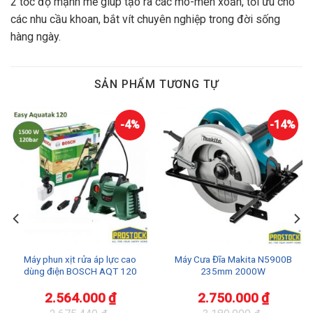
2 tốc độ mạnh mẽ giúp tạo ra các mô-men xoắn, tối ưu cho
các nhu cầu khoan, bắt vít chuyên nghiệp trong đời sống
hàng ngày.
SẢN PHẨM TƯƠNG TỰ
-4%
-14%
Máy phun xịt rửa áp lực cao
Máy Cưa Đĩa Makita N5900B
dùng điện BOSCH AQT 120
235mm 2000W
2.564.000
₫
2.750.000
₫