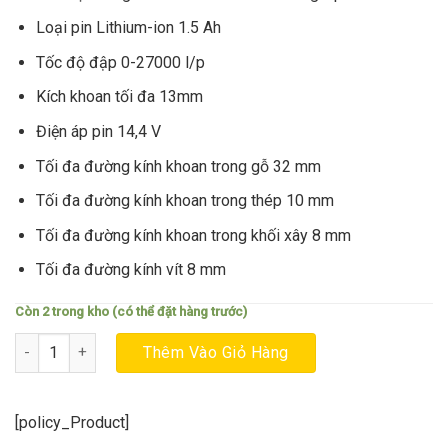
3.423.000₫.
là:
2.853.000₫.
Loại pin Lithium-ion 1.5 Ah
Tốc độ đập 0-27000 l/p
Kích khoan tối đa 13mm
Điện áp pin 14,4 V
Tối đa đường kính khoan trong gỗ 32 mm
Tối đa đường kính khoan trong thép 10 mm
Tối đa đường kính khoan trong khối xây 8 mm
Tối đa đường kính vít 8 mm
Còn 2 trong kho (có thể đặt hàng trước)
Máy Khoan Động Lực dùng pin 14,4V Bosch GSB 140 LI kèm Phụ 
Thêm Vào Giỏ Hàng
[policy_Product]