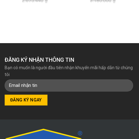
2.675.440
₫
3.180.000
₫
Giá
Giá
Giá
Giá
gốc
hiện
gốc
hiện
là:
tại
là:
tại
2.675.440₫.
là:
3.180.000₫.
là:
2.564.000₫.
2.750.000₫.
ĐĂNG KÝ NHẬN THÔNG TIN
Bạn có muốn là người đầu tiên nhận khuyến mãi hấp dẫn từ chúng
tôi