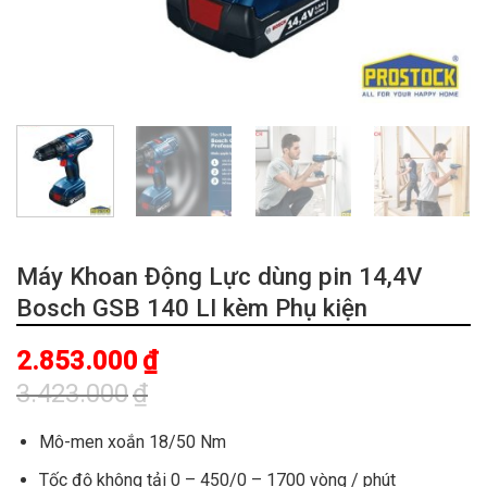
Máy Khoan Động Lực dùng pin 14,4V
Bosch GSB 140 LI kèm Phụ kiện
2.853.000
₫
3.423.000
₫
Giá
Giá
gốc
hiện
Mô-men xoắn 18/50 Nm
là:
tại
Tốc độ không tải 0 – 450/0 – 1700 vòng / phút