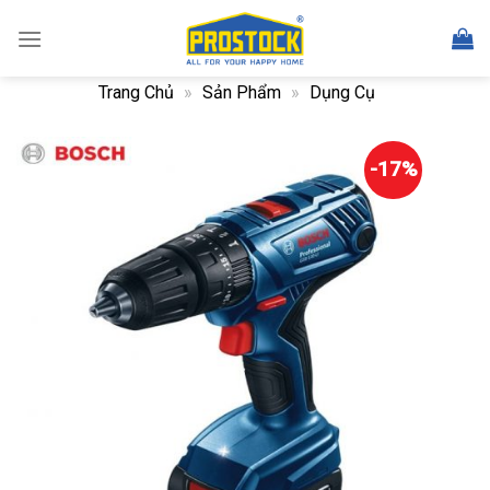
Skip
to
content
Trang Chủ
»
Sản Phẩm
»
Dụng Cụ
-17%