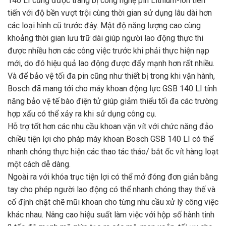
140 LI cũng được trang bị công nghệ pin Lithium-ion tiên
tiến với độ bền vượt trội cùng thời gian sử dụng lâu dài hơn
các loại hình cũ trước đây. Mật độ năng lượng cao cùng
khoảng thời gian lưu trữ dài giúp người lao động thực thi
được nhiều hơn các công việc trước khi phải thực hiện nạp
mới, do đó hiệu quả lao động được đẩy mạnh hơn rất nhiều.
Và để bảo vệ tối đa pin cũng như thiết bị trong khi vận hành,
Bosch đã mang tới cho máy khoan động lực GSB 140 LI tính
năng bảo vệ tế bào điện tử giúp giảm thiểu tối đa các trường
hợp xấu có thể xảy ra khi sử dụng công cụ.
Hỗ trợ tốt hơn các nhu cầu khoan vặn vít với chức năng đảo
chiều tiện lợi cho pháp máy khoan Bosch GSB 140 LI có thể
nhanh chóng thực hiện các thao tác tháo/ bắt ốc vít hàng loạt
một cách dễ dàng.
Ngoài ra với khóa trục tiện lợi có thể mở đóng đơn giản bằng
tay cho phép người lao động có thể nhanh chóng thay thế và
cố định chặt chẽ mũi khoan cho từng nhu cầu xử lý công việc
khác nhau. Nâng cao hiệu suất làm việc với hộp số hành tinh