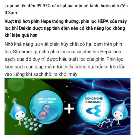
Loại bỏ lên đến 99.97% các hạt bụi mịn có kích thước nhỏ đến
0.3µm.
Vượt trội hơn phin Hepa thông thường, phin lọc HEPA của máy
lọc khí Daikin được nạp tĩnh điện nên có khả năng lọc không
khí hiệu quả hơn.
Nhờ khả năng ưu việt phân hủy chất có hại bám trên phin
lọc, Streamer giữ cho phin lọc mùi và phin lọc Hepa luôn
sạch, qua đó duy trì được hiệu suất lọc của phin. Phin lọc
luôn sạch còn giúp giảm tối thiểu lượng bụi bẩn bị trộn lẫn
vào luồng khí sạch thổi ra khỏi máy.