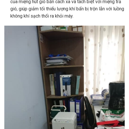
của miệng hút gió bẩn cách xa và tách biệt với miệng trả
gió, giúp giảm tối thiểu lượng khí bẩn bị trộn lẫn với luồng
không khí sạch thổi ra khỏi máy.