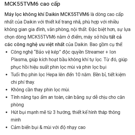
MCK55TVM6 cao cấp
Máy lọc không khí Daikin MCK55TVM6
là dòng cao cấp
nhất của Daikin với thiết kế trang nhã, phù hợp với nhiều
không gian gia đình, văn phòng, nội thất. Đặc biệt hơn, sự lựa
chọn dòng MCK55TVM6 nằm ở điểm, máy sở hữu
tất cả
các công nghệ ưu việt nhất
của Daikin. Bao gồm cụ thể:
Công nghệ “Bảo vệ kép” độc quyền Streamer + Ion
Plasma, giúp kích hoạt bầu không khí tự lọc. Từ đó, giúp
phục hồi hiệu suất phin lọc mùi và phin lọc bụi
Tuổi thọ phin lọc Hepa lên đến 10 năm. Bền bỉ, tiết kiệm
chi phí thay.
Không cần thay phin lọc mùi.
Tính năng tạo ẩm an toàn, cân bằng sự dễ chịu cho căn
phòng
Hút bụi mạnh mẽ từ 3 hướng, thiết kế hình tháp thông
minh
Cảm biến bụi & mùi với độ nhạy cao