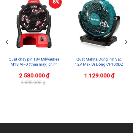
-8%
Quạt chạy pin 18v Milwaukee
Quạt Makita Dùng Pin Sạc
M18 AF-0 (thân máy) chính
12V Max Di Động CF100DZ
hãng
2.580.000
₫
1.129.000
₫
2.800.000
₫
Giá
Giá
gốc
hiện
là:
tại
2.800.000₫.
là:
2.580.000₫.