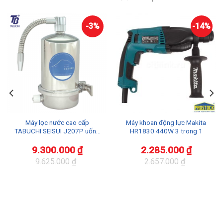
-3%
-14%
Máy lọc nước cao cấp
Máy khoan động lực Makita
TABUCHI SEISUI J207P uống
HR1830 440W 3 trong 1
trực tiếp tại vòi
9.300.000
₫
2.285.000
₫
9.625.000
₫
2.657.000
₫
Giá
Giá
Giá
Giá
gốc
hiện
gốc
hiện
là:
tại
là:
tại
9.625.000₫.
là:
2.657.000₫.
là:
9.300.000₫.
2.285.000₫.