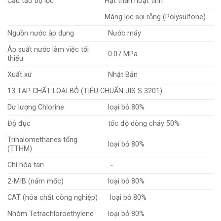
Cấu tạo bộ lọc
Hạt than hoạt tính
Màng lọc sợi rỗng (Polysulfone)
Nguồn nước áp dụng
Nước máy
Áp suất nước làm việc tối
0.07 MPa
thiểu
Xuất xứ
Nhật Bản
13 TẠP CHẤT LOẠI BỎ (TIÊU CHUẨN JIS S 3201)
Dư lượng Chlorine
loại bỏ 80%
Độ đục
tốc độ dòng chảy 50%
Trihalomethanes tổng
loại bỏ 80%
(TTHM)
Chì hòa tan
－
2-MIB (nấm mốc)
loại bỏ 80%
CAT (hóa chất công nghiệp)
loại bỏ 80%
Nhóm Tetrachloroethylene
loại bỏ 80%