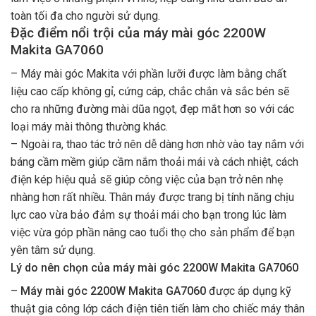
toàn tối đa cho người sử dụng.
Đặc điểm nổi trội của máy mài góc 2200W
Makita GA7060
– Máy mài góc Makita với phần lưỡi được làm bằng chất
liệu cao cấp không gỉ, cứng cáp, chắc chắn và sắc bén sẽ
cho ra những đường mài dũa ngọt, đẹp mắt hơn so với các
loại máy mài thông thường khác.
– Ngoài ra, thao tác trở nên dễ dàng hơn nhờ vào tay nắm với
báng cầm mềm giúp cầm nắm thoải mái và cách nhiệt, cách
điện kép hiệu quả sẽ giúp công việc của bạn trở nên nhẹ
nhàng hơn rất nhiều. Thân máy được trang bị tính năng chịu
lực cao vừa bảo đảm sự thoải mái cho bạn trong lúc làm
việc vừa góp phần nâng cao tuổi thọ cho sản phẩm để bạn
yên tâm sử dụng.
Lý do nên chọn của máy mài góc 2200W Makita GA7060
–
Máy mài góc 2200W Makita GA7060
được áp dụng kỹ
thuật gia công lớp cách điện tiên tiến làm cho chiếc máy thân