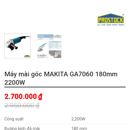
Máy mài góc MAKITA GA7060 180mm
2200W
2.700.000
₫
2.950.000
₫
Giá
Giá
gốc
hiện
Công suất
2,200W
là:
tại
Đường kính đá mài
180 mm