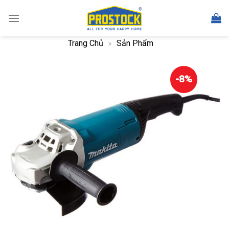
Skip
to
content
Trang Chủ
»
Sản Phẩm
-8%