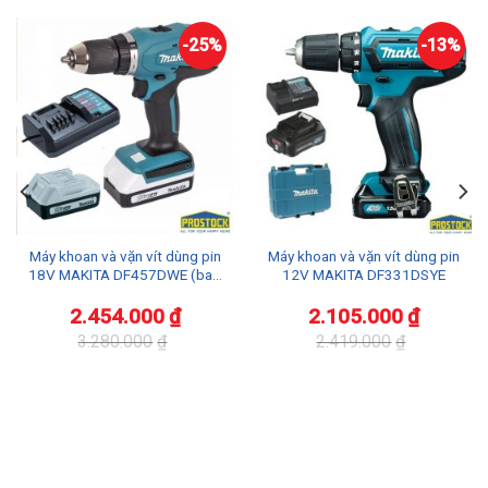
-25%
-13%
Máy khoan và vặn vít dùng pin
Máy khoan và vặn vít dùng pin
18V MAKITA DF457DWE (bao
12V MAKITA DF331DSYE
gồm pin và sạc)
2.454.000
₫
2.105.000
₫
3.280.000
₫
2.419.000
₫
Giá
Giá
Giá
Giá
gốc
hiện
gốc
hiện
là:
tại
là:
tại
3.280.000₫.
là:
2.419.000₫.
là:
2.454.000₫.
2.105.000₫.