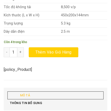
2.950.000₫.
là:
2.700.000₫.
Tốc độ không tải
8,500 v/p
Kích thước (L x W x H)
450x200x144mm
Trọng lượng
5.3 kg
Dây dẫn điện
2.5 m
Còn 4 trong kho
Máy mài góc MAKITA GA7060 180mm 2200W số lượng
Thêm Vào Giỏ Hàng
[policy_Product]
MÔ TẢ
THÔNG TIN BỔ SUNG