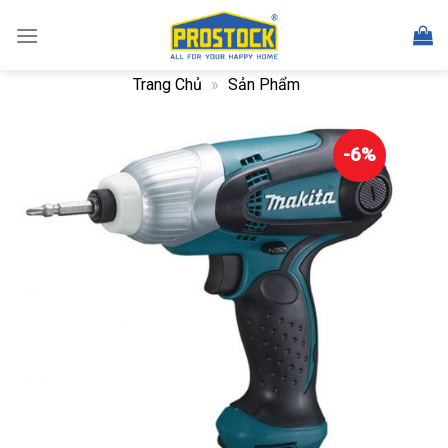
Skip
to
content
Trang Chủ
»
Sản Phẩm
-6%