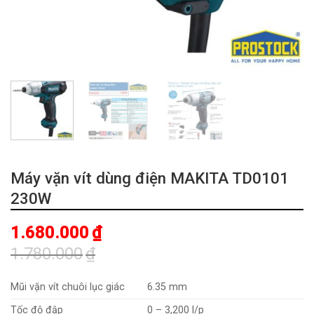
Máy vặn vít dùng điện MAKITA TD0101
230W
1.680.000
₫
1.780.000
₫
Giá
Giá
gốc
hiện
Mũi vặn vít chuôi lục giác
6.35 mm
là:
tại
Tốc độ đập
0 – 3,200 l/p