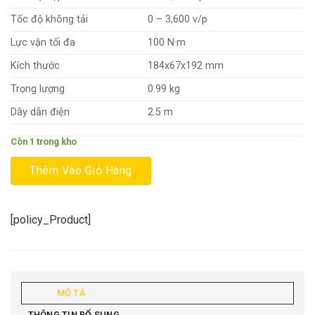
1.780.000₫.
là:
1.680.000₫.
Tốc độ không tải
0 – 3,600 v/p
Lực vặn tối đa
100 N·m
Kích thước
184x67x192 mm
Trọng lượng
0.99 kg
Dây dẫn điện
2.5 m
Còn 1 trong kho
Thêm Vào Giỏ Hàng
[policy_Product]
MÔ TẢ
THÔNG TIN BỔ SUNG