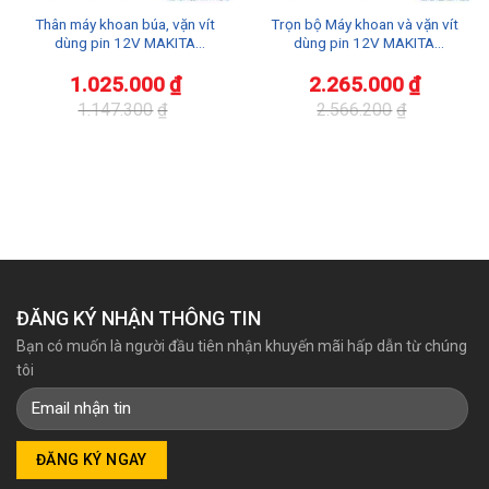
Thân máy khoan búa, vặn vít
Trọn bộ Máy khoan và vặn vít
dùng pin 12V MAKITA
dùng pin 12V MAKITA
HP331DZ
DF031DSYE
1.025.000
₫
2.265.000
₫
1.147.300
₫
2.566.200
₫
Giá
Giá
Giá
Giá
gốc
hiện
gốc
hiện
là:
tại
là:
tại
1.147.300₫.
là:
2.566.200₫.
là:
1.025.000₫.
2.265.000₫.
ĐĂNG KÝ NHẬN THÔNG TIN
Bạn có muốn là người đầu tiên nhận khuyến mãi hấp dẫn từ chúng
tôi