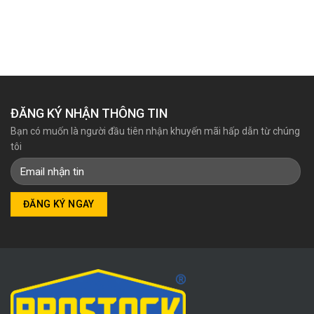
là:
tại
4.402.000₫.
là:
4.131.000₫.
ĐĂNG KÝ NHẬN THÔNG TIN
Bạn có muốn là người đầu tiên nhận khuyến mãi hấp dẫn từ chúng
tôi