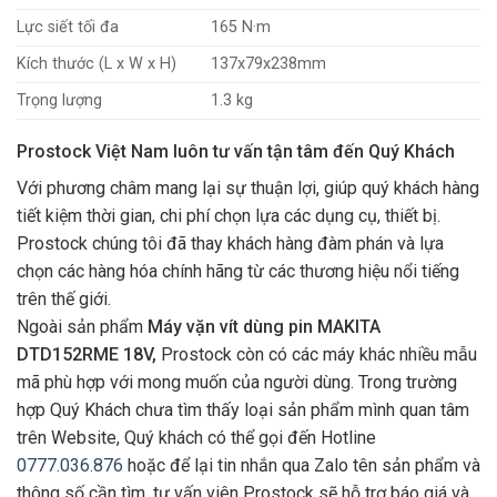
Lực siết tối đa
165 N·m
Kích thước (L x W x H)
137x79x238mm
Trọng lượng
1.3 kg
Prostock Việt Nam luôn tư vấn tận tâm đến Quý Khách
Với phương châm mang lại sự thuận lợi, giúp quý khách hàng
tiết kiệm thời gian, chi phí chọn lựa các dụng cụ, thiết bị.
Prostock chúng tôi đã thay khách hàng đàm phán và lựa
chọn các hàng hóa chính hãng từ các thương hiệu nổi tiếng
trên thế giới.
Ngoài sản phẩm
Máy vặn vít dùng pin MAKITA
DTD152RME 18V,
Prostock còn có các máy khác nhiều mẫu
mã phù hợp với mong muốn của người dùng. Trong trường
hợp Quý Khách chưa tìm thấy loại sản phẩm mình quan tâm
trên Website, Quý khách có thể gọi đến Hotline
0777.036.876
hoặc để lại tin nhắn qua Zalo tên sản phẩm và
thông số cần tìm, tư vấn viên Prostock sẽ hỗ trợ báo giá và