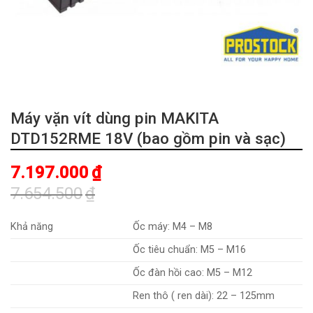
Máy vặn vít dùng pin MAKITA
DTD152RME 18V (bao gồm pin và sạc)
7.197.000
₫
7.654.500
₫
Giá
Giá
gốc
hiện
Khả năng
Ốc máy: M4 – M8
là:
tại
Ốc tiêu chuẩn: M5 – M16
7.654.500₫.
là:
7.197.000₫.
Ốc đàn hồi cao: M5 – M12
Ren thô ( ren dài): 22 – 125mm