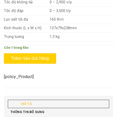
Tốc độ không tải
0 – 2,900 v/p
Tốc độ đập
0 – 3,500 l/p
Lực siết tối đa
165 N·m
Kích thước (L x W x H)
137x79x238mm
Trọng lượng
1.3 kg
Còn 1 trong kho
Thêm Vào Giỏ Hàng
[policy_Product]
MÔ TẢ
THÔNG TIN BỔ SUNG