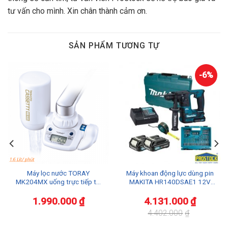
tư vấn cho mình. Xin chân thành cảm ơn.
SẢN PHẨM TƯƠNG TỰ
-6%
Máy lọc nước TORAY
Máy khoan động lực dùng pin
MK204MX uống trực tiếp tại
MAKITA HR140DSAE1 12V
vòi An Toàn Sức Khoẻ
max
1.990.000
₫
4.131.000
₫
4.402.000
₫
Giá
Giá
gốc
hiện