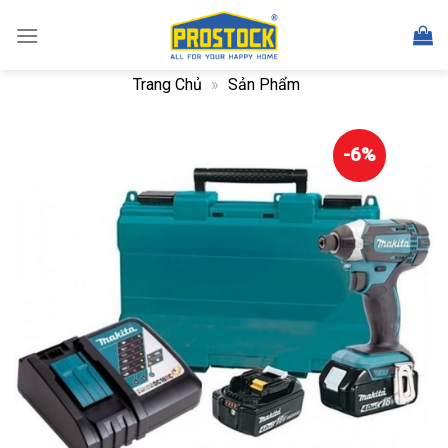
Skip
to
content
Trang Chủ
»
Sản Phẩm
-6%