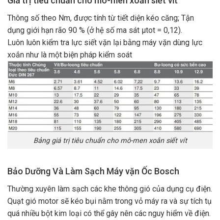
Giá trị tiêu chuẩn cho mô-men xoắn siết vít
Thông số theo Nm, được tính từ tiết diện kéo căng; Tận
dụng giới hạn rão 90 % (ở hệ số ma sát μtot = 0,12).
Luôn luôn kiểm tra lực siết vặn lại bằng máy vặn dùng lực
xoắn như là một biện pháp kiểm soát
Bảng giá trị tiêu chuẩn cho mô-men xoắn siết vít
Bảo Dưỡng Và Làm Sạch Máy vặn Ốc Bosch
Thường xuyên làm sạch các khe thông gió của dụng cụ điện.
Quạt gió motor sẽ kéo bụi nằm trong vỏ máy ra và sự tích tụ
quá nhiều bột kim loại có thể gây nên các nguy hiểm về điện.