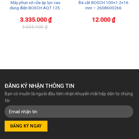
Máy phun xịt rửa áp lực cao
Đá cắt BOSCH 100×1.2×16
dùng điện BOSCH AQT 125 |
mm – 2608600266
AQUATAK 125
3.335.000
₫
12.000
₫
3.535.100
₫
Giá
Giá
gốc
hiện
là:
tại
3.535.100₫.
là:
3.335.000₫.
ĐĂNG KÝ NHẬN THÔNG TIN
Bạn có muốn là người đầu tiên nhận khuyến mãi hấp dẫn từ chúng
tôi