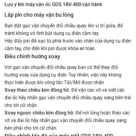
Lưu ý khi máy vặn ốc GDS 18V-400 vận hành
Lắp pin cho máy vặn bu lông
Bạn đặt gạc vặn chuyển đổi chiều quay
lên vị trí giữa, để
tránh không vô tình bật dụng cụ điện cầm tay.
Hãy đẩy pin đã sạc từ phía trước vào chân của dụng cụ điện
cầm tay, cho đến khi pin được khóa an toàn.
Điều chỉnh hướng xoay
Với gạc vặn chuyển đổi chiều quay
bạn có thể thay đổi
hướng xoay của dụng cụ điện. Tuy nhiên, việc này không
thực hiện được khi công tắc Tắt/Mở được nhấn.
Xoay theo chiều kim đồng hồ:
Để vặn các vít và siết các
đai ốc hãy nhấn gạc vặn chuyển đổi chiều quay sang bên trái
cho tới cữ chặn.
Xoay ngược chiều kim đồng hồ:
Để nới lỏng hoặc tháo các
vít và đai ốc hãy nhấn gạc vặn chuyển đổi chiều quay
sang
bên phải cho tới cữ chặn.
Điều chỉnh tốc độ của máy xiết GDS 18V-400