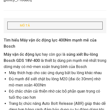
MÔ TẢ
Tìm hiểu Máy vặn ốc động lực 400Nm mạnh mẽ của
Bosch
Máy vặn ốc động lực
hay còn gọi là
súng xiết Bu-lông
Bosch GDS 18V-400
là thiết bị dùng pin mạnh mẽ nhất trong
dòng máy có mô-men xoắn trung bình của Bosch.
Máy thích hợp cho các ứng dụng bắt bu lông khác nhau
Đủ mạnh để siết chặt bu lông M20 (đai ốc 30mm) nhờ
mô-men xoắn 400Nm
Độ chắc chắn cải thiện nhờ các bộ phận quan trọng có
tuổi thọ cao hơn
Trang bị chức năng Auto Bolt Release (ABR) giúp tháo dễ
dàng hơn bằng cách đảm bảo dụng cụ tự động dừng khi