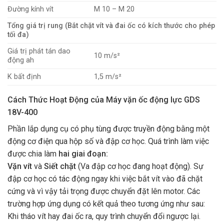
Đường kính vít
M 10 – M 20
Tổng giá trị rung (Bắt chặt vít và đai ốc có kích thước cho phép
tối đa)
Giá trị phát tán dao
10 m/s²
động ah
K bất định
1,5 m/s²
Cách Thức Hoạt Động của Máy vặn ốc động lực GDS
18V-400
Phần lắp dụng cụ có phụ tùng được truyền động bằng một
động cơ điện qua hộp số và đập cơ học. Quá trình làm việc
được chia làm
hai giai đoạn:
Vặn vít
và
Siết chặt
(Va đập cơ học đang hoạt động). Sự
đập cơ học có tác động ngay khi việc bắt vít vào đã chặt
cứng và vì vậy tải trọng được chuyển đặt lên motor. Các
trường hợp ứng dụng có kết quả theo tương ứng như sau:
Khi tháo vít hay đai ốc ra, quy trình chuyển đổi ngược lại.