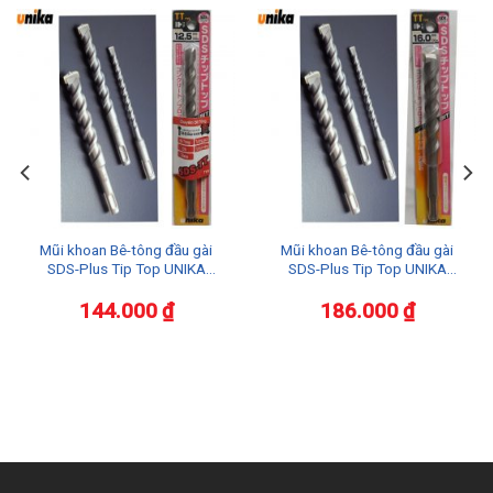
Mũi khoan Bê-tông đầu gài
Mũi khoan Bê-tông đầu gài
SDS-Plus Tip Top UNIKA
SDS-Plus Tip Top UNIKA
TT12.5X160
TT16.0X160
144.000
₫
186.000
₫