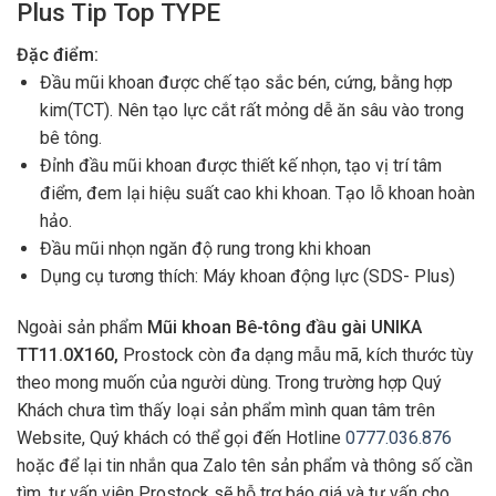
Plus Tip Top TYPE
Đặc điểm:
Đầu mũi khoan được chế tạo sắc bén, cứng, bằng hợp
kim(TCT). Nên tạo lực cắt rất mỏng dễ ăn sâu vào trong
bê tông.
Đỉnh đầu mũi khoan được thiết kế nhọn, tạo vị trí tâm
điểm, đem lại hiệu suất cao khi khoan. Tạo lỗ khoan hoàn
hảo.
Đầu mũi nhọn ngăn độ rung trong khi khoan
Dụng cụ tương thích: Máy khoan động lực (SDS- Plus)
Ngoài sản phẩm
Mũi khoan Bê-tông đầu gài UNIKA
TT11.0X160,
Prostock còn đa dạng mẫu mã, kích thước tùy
theo mong muốn của người dùng. Trong trường hợp Quý
Khách chưa tìm thấy loại sản phẩm mình quan tâm trên
Website, Quý khách có thể gọi đến Hotline
0777.036.876
hoặc để lại tin nhắn qua Zalo tên sản phẩm và thông số cần
tìm, tư vấn viên Prostock sẽ hỗ trợ báo giá và tư vấn cho