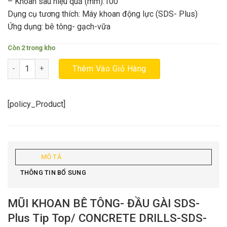
– Khoan sâu hiệu quả (mm):100
Dụng cụ tương thích: Máy khoan động lực (SDS- Plus)
Ứng dụng: bê tông- gạch-vữa
Còn 2 trong kho
Mũi khoan Bê-tông đầu gài SDS-Plus Tip Top UNIKA TT11.0X160 
Thêm Vào Giỏ Hàng
[policy_Product]
MÔ TẢ
THÔNG TIN BỔ SUNG
MŨI KHOAN BÊ TÔNG- ĐẦU GÀI SDS-
Plus Tip Top/ CONCRETE DRILLS-SDS-