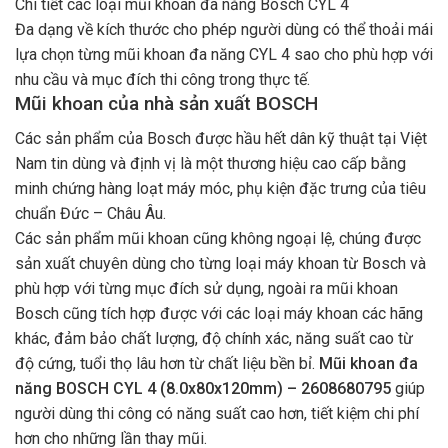
Chi tiết các loại mũi khoan đa năng Bosch CYL 4
Đa dạng về kích thước cho phép người dùng có thể thoải mái
lựa chọn từng mũi khoan đa năng CYL 4 sao cho phù hợp với
nhu cầu và mục đích thi công trong thực tế.
Mũi khoan của nhà sản xuất BOSCH
Các sản phẩm của Bosch được hầu hết dân kỹ thuật tại Việt
Nam tin dùng và định vị là một thương hiệu cao cấp bằng
minh chứng hàng loạt máy móc, phụ kiện đặc trưng của tiêu
chuẩn Đức – Châu Âu.
Các sản phẩm mũi khoan cũng không ngoại lệ, chúng được
sản xuất chuyên dùng cho từng loại máy khoan từ Bosch và
phù hợp với từng mục đích sử dụng, ngoài ra mũi khoan
Bosch cũng tích hợp được với các loại máy khoan các hãng
khác, đảm bảo chất lượng, độ chính xác, năng suất cao từ
độ cứng, tuổi thọ lâu hơn từ chất liệu bền bỉ.
Mũi khoan đa
năng BOSCH CYL 4 (8.0x80x120mm) – 2608680795
giúp
người dùng thi công có năng suất cao hơn, tiết kiệm chi phí
hơn cho những lần thay mũi.