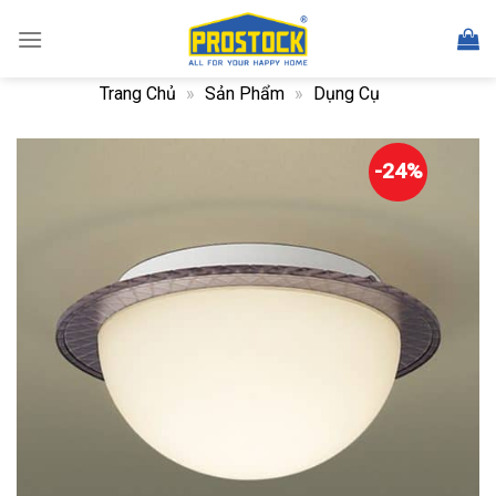
Skip
to
content
Trang Chủ
»
Sản Phẩm
»
Dụng Cụ
-24%