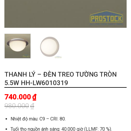
THANH LÝ – ĐÈN TREO TƯỜNG TRÒN
5.5W HH-LW6010319
740.000
₫
980.000
₫
Giá
Giá
gốc
hiện
Nhiệt độ màu: C9 – CRI: 80.
là:
tại
Tuổi thọ nguồn ánh sáng: 40.000 giờ (LLMF: 70 %).