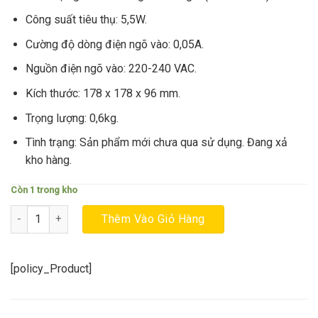
980.000₫.
là:
740.000₫.
Công suất tiêu thụ: 5,5W.
Cường độ dòng điện ngõ vào: 0,05A.
Nguồn điện ngõ vào: 220-240 VAC.
Kích thước: 178 x 178 x 96 mm.
Trọng lượng: 0,6kg.
Tình trạng: Sản phẩm mới chưa qua sử dụng. Đang xả
kho hàng.
Còn 1 trong kho
THANH LÝ - ĐÈN TREO TƯỜNG TRÒN 5.5W HH-LW6010319 số lượ
Thêm Vào Giỏ Hàng
[policy_Product]