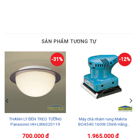
SẢN PHẨM TƯƠNG TỰ
-31%
-12%
THANH LÝ ĐÈN TREO TƯỜNG
Máy chà nhám rung Makita
Panasonic HH-LW6020119
BO4540 160W Chính Hãng
Giá Tốt
700.000
₫
1.965.000
₫