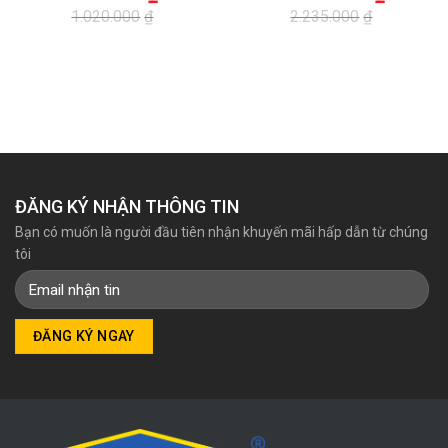
1.020.000
₫
2.235.000
₫
Giá
Giá
Giá
Giá
gốc
hiện
gốc
hiện
là:
tại
là:
tại
1.020.000₫.
là:
2.235.000₫.
là:
700.000₫.
1.965.000₫.
ĐĂNG KÝ NHẬN THÔNG TIN
Bạn có muốn là người đầu tiên nhận khuyến mãi hấp dẫn từ chúng
tôi