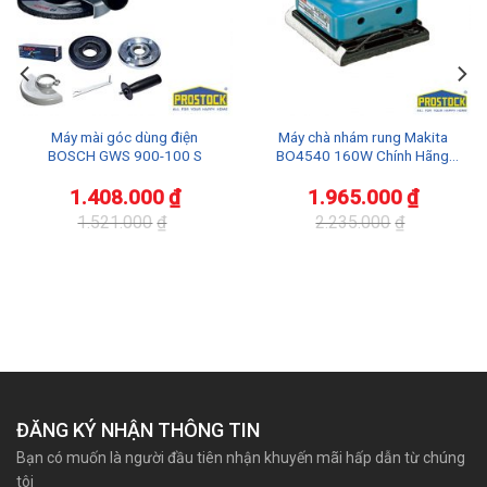
Máy mài góc dùng điện
Máy chà nhám rung Makita
BOSCH GWS 900-100 S
BO4540 160W Chính Hãng
Giá Tốt
1.408.000
₫
1.965.000
₫
1.521.000
₫
2.235.000
₫
Giá
Giá
Giá
Giá
gốc
hiện
gốc
hiện
là:
tại
là:
tại
1.521.000₫.
là:
2.235.000₫.
là:
1.408.000₫.
1.965.000₫.
ĐĂNG KÝ NHẬN THÔNG TIN
Bạn có muốn là người đầu tiên nhận khuyến mãi hấp dẫn từ chúng
tôi