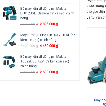
gốc
hiện
theo mong m
là:
tại
Bộ máy vặn vít dùng pin Makita
thể gọi đến
1.800.000₫.
là:
DF012DSE (đã kèm pin và sạc) chính
1.125.000₫.
và tư vấn c
hãng
Giá
Giá
3.400.000
₫
2.895.000
₫
gốc
hiện
là:
tại
Máy Hút Bụi Dùng Pin DCL281FRF (đã
3.400.000₫.
là:
kèm pin sạc) chính hãng
2.895.000₫.
Giá
Giá
5.400.000
₫
4.480.000
₫
-6%
gốc
hiện
là:
tại
Bộ máy vặn vít dùng pin Makita
5.400.000₫.
là:
TD022DSE 7.2V (đã kèm pin sạc)
4.480.000₫.
chính hãng
Giá
Giá
3.095.000
₫
2.630.000
₫
gốc
hiện
là:
tại
3.095.000₫.
là:
2.630.000₫.
 18V 1.5Ah M-
Máy phun xịt rửa áp lực cao
Máy bà
A001CC
dùng điện BOSCH AQT 125 |
8