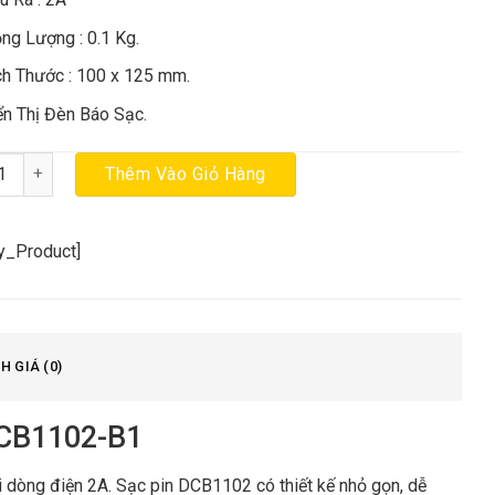
ọng Lượng : 0.1 Kg.
ch Thước : 100 x 125 mm.
ển Thị Đèn Báo Sạc.
c pin 10.8-18V/ 2A Dewalt DCB1102-B1 chính hãng số lượng
Thêm Vào Giỏ Hàng
cy_Product]
H GIÁ (0)
DCB1102-B1
 dòng điện 2A. Sạc pin DCB1102 có thiết kế nhỏ gọn, dễ