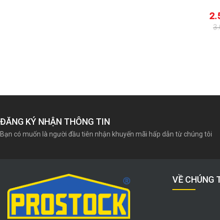
AQUATAK 125
000
₫
3.335.000
₫
2.
3.535.100
₫
3
Giá
Giá
Giá
Giá
gốc
hiện
gốc
hiện
là:
tại
là:
tại
3.535.100₫.
là:
3.040.000₫.
là:
3.335.000₫.
2.595.000₫.
ĐĂNG KÝ NHẬN THÔNG TIN
Bạn có muốn là người đầu tiên nhận khuyến mãi hấp dẫn từ chúng tôi
VỀ CHÚNG 