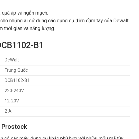
t, quá áp và ngắn mạch.
i cho những ai sử dụng các dụng cụ điện cầm tay của Dewalt.
m thời gian và năng lượng.
 DCB1102-B1
DeWalt
Trung Quốc
DCB1102-B1
220-240V
12-20V
2 A
i Prostock
n có các máy, dụng cụ khác phù hợp với nhiều mẫu mã tùy