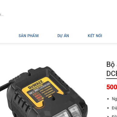
SẢN PHẨM
DỰ ÁN
KẾT NỐI
Bộ 
DC
500
Ng
Đi
Đầ