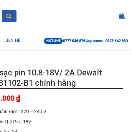
LIÊN HỆ
0777 036 876
|
Japanese: 0373 642 830
HOTLINE
sạc pin 10.8-18V/ 2A Dewalt
B1102-B1 chính hãng
.000
₫
uồn Điện : 220 – 240 V.
ện Thế Pin : 18V
u Ra : 2A