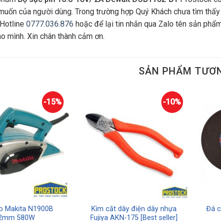
uốn của người dùng. Trong trường hợp Quý Khách chưa tìm thấy
 Hotline
0777.036.876
hoặc để lại tin nhắn qua Zalo tên sản phẩm
ho mình. Xin chân thành cảm ơn.
SẢN PHẨM TƯƠ
-15%
-10%
o Makita N1900B
Kìm cắt dây điện dây nhựa
Đá c
2mm 580W
Fujiya AKN-175 [Best seller]