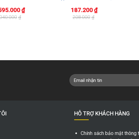
595.000
₫
187.200
₫
.040.000
₫
208.000
₫
Giá
Giá
gốc
hiện
là:
tại
208.000₫.
là:
187.200₫.
TÔI
HỖ TRỢ KHÁCH HÀNG
Chính sách bảo mật thông t