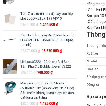
dàng mang 
-Có đèn LED
Tấm Zero từ tính đo độ dày sơn, lớp
Sạc pin 10.
phủ ELCOMETER T9994910
-Có thể sạc
Giá
Giá
2.540.000
₫
1.244.500
₫
-Có đèn LED 
gốc
hiện
Thông 
là:
tại
Đầu dò thẳng máy đo độ dày lớp phủ
2.540.000₫.
là:
ELCOMETER T456CF1S (0-1500μm,
1.244.500₫.
từ tính)
Thương hiệu
Giá
Giá
22.670.000
₫
16.670.000
₫
Xuất xứ
gốc
hiện
là:
tại
Model
Lõi Lọc JS222 - Dành cho Vòi Sen
22.670.000₫.
là:
Tắm Khử Clo Bubbly Jower JS222
Điện áp
16.670.000₫.
Giá
Giá
725.000
₫
700.000
₫
gốc
hiện
Sử dụng cho
là:
tại
Máy cưa lọng chạy pin Makita
Dòng ra
725.000₫.
là:
JV183DZ 18V (Chưa kèm Pin & Sạc) -
700.000₫.
Sản phẩm không dùng được pin đen,
Bộ sạc p
chỉ dùng pin trắng
Giá
Giá
1.800.000
₫
1.125.000
₫
Ngoài sản