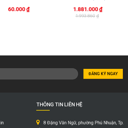
60.000
₫
1.881.000
₫
1.993.860
₫
Giá
Giá
gốc
hiện
là:
tại
1.993.860₫.
là:
1.881.000₫.
THÔNG TIN LIÊN HỆ
in
8 Đặng Văn Ngữ, phường Phú Nhuận, Tp.