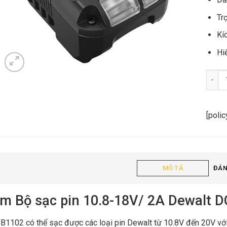
Tr
Kí
Hi
Bộ sạ
[poli
MÔ TẢ
ĐÁN
m Bộ sạc pin 10.8-18V/ 2A Dewalt 
B1102 có thể sạc được các loại pin Dewalt từ 10.8V đến 20V với