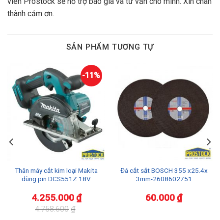
viên Prostock sẽ hỗ trợ báo giá và tư vấn cho mình. Xin chân
thành cảm ơn.
SẢN PHẨM TƯƠNG TỰ
-11%
Thân máy cắt kim loại Makita
Đá cắt sắt BOSCH 355 x25.4x
dùng pin DCS551Z 18V
3mm-2608602751
4.255.000
₫
60.000
₫
4.758.600
₫
Giá
Giá