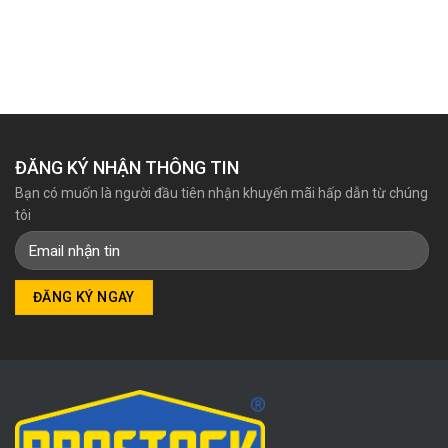
gốc
hiện
là:
tại
4.758.600₫.
là:
4.255.000₫.
ĐĂNG KÝ NHẬN THÔNG TIN
Bạn có muốn là người đầu tiên nhận khuyến mãi hấp dẫn từ chúng
tôi