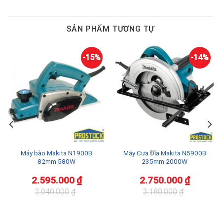
SẢN PHẨM TƯƠNG TỰ
-15%
-14%
Máy bào Makita N1900B
Máy Cưa Đĩa Makita N5900B
82mm 580W
235mm 2000W
2.595.000
₫
2.750.000
₫
3.040.000
₫
3.180.000
₫
Giá
Giá
Giá
Giá
gốc
hiện
gốc
hiện
là:
tại
là:
tại
3.040.000₫.
là:
3.180.000₫.
là: