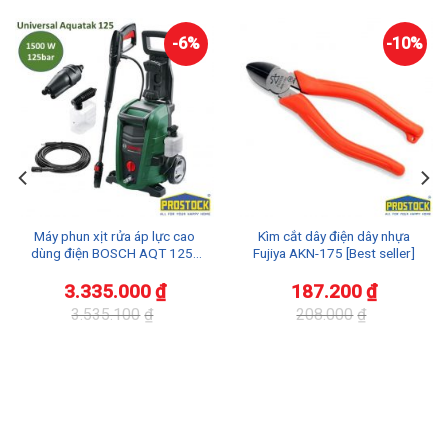
-6%
-10%
Máy phun xịt rửa áp lực cao
Kìm cắt dây điện dây nhựa
dùng điện BOSCH AQT 125 |
Fujiya AKN-175 [Best seller]
AQUATAK 125
3.335.000
₫
187.200
₫
3.535.100
₫
208.000
₫
Giá
Giá
Giá
Giá
gốc
hiện
gốc
hiện
là:
tại
là:
tại
3.535.100₫.
là:
208.000₫.
là:
3.335.000₫.
187.200₫.