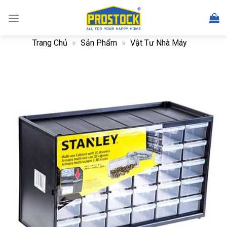
Skip
to
content
Trang Chủ
»
Sản Phẩm
»
Vật Tư Nhà Máy