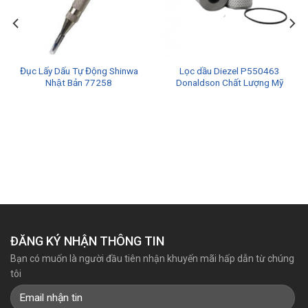
Đục Lấy Dấu Tự Động Shinwa
Lọc dầu Diezel P550463
Nhật Bản 77258
Donaldson Chất Lượng Mỹ
ĐĂNG KÝ NHẬN THÔNG TIN
Bạn có muốn là người đầu tiên nhận khuyến mãi hấp dẫn từ chúng
tôi