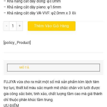
152.000₫.
– Khả năng cắt dây đồng: φ3.0mm
– Khả năng cắt dây piano: φ1.6mm
– Khả năng cắt dây VA-VVF: φ2.0mm x 3 lõi
Kìm điện lệch tâm AP-200G (8”) số lượng
Thêm Vào Giỏ Hàng
[policy_Product]
MÔ TẢ
FUJIYA vừa cho ra mắt một số mã sản phẩm kìm lệch tâm
trợ lực, thiết kế màu sắc mạnh mẽ chắc chắn với lưỡi được
gia công sắc bén, tinh xảo, chất lượng tầm cao mà giá thành
chỉ thuộc phân khúc tầm trung.
ƯU ĐIỂM