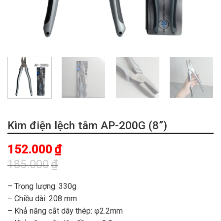
Kìm điện lệch tâm AP-200G (8”)
152.000
₫
185.000
₫
Giá
Giá
gốc
hiện
– Trọng lượng: 330g
là:
tại
– Chiều dài: 208 mm
185.000₫.
là:
– Khả năng cắt dây thép: φ2.2mm