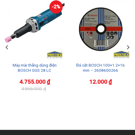
-2%
Máy mài thẳng dùng điện
Đá cắt BOSCH 100×1.2×16
BOSCH GGS 28 LC
mm – 2608600266
4.755.000
₫
12.000
₫
4.866.000
₫
Giá
Giá
gốc
hiện
là:
tại
4.866.000₫.
là:
4.755.000₫.