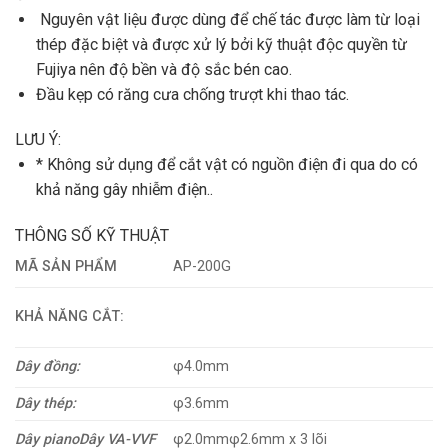
Nguyên vật liệu được dùng để chế tác được làm từ loại
thép đặc biệt và được xử lý bởi kỹ thuật độc quyền từ
Fujiya nên độ bền và độ sắc bén cao.
Đầu kẹp có răng cưa chống trượt khi thao tác.
LƯU Ý:
* Không sử dụng để cắt vật có nguồn điện đi qua do có
khả năng gây nhiễm điện..
THÔNG SỐ KỸ THUẬT
MÃ SẢN PHẨM
AP-200G
KHẢ NĂNG CẮT:
Dây đồng:
φ4.0mm
Dây thép:
φ3.6mm
Dây piano
Dây VA-VVF
φ2.0mmφ2.6mm x 3 lõi