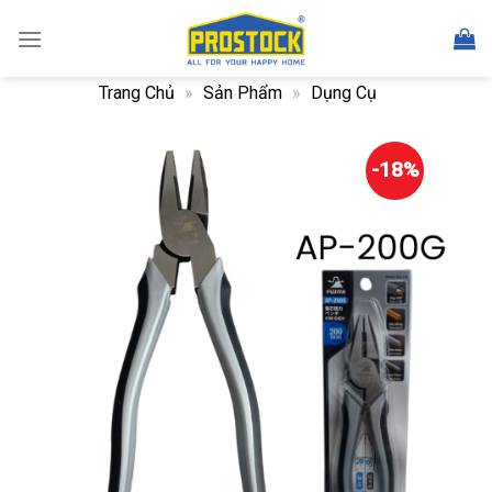
Skip
to
content
Trang Chủ
»
Sản Phẩm
»
Dụng Cụ
-18%