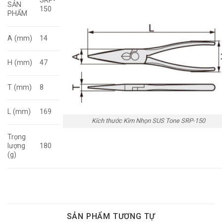
SRP-
SẢN
150
PHẨM
A (mm)
14
H (mm)
47
T (mm)
8
L (mm)
169
Kích thước Kìm Nhọn SUS Tone SRP-150
Trọng
lượng
180
(g)
SẢN PHẨM TƯƠNG TỰ