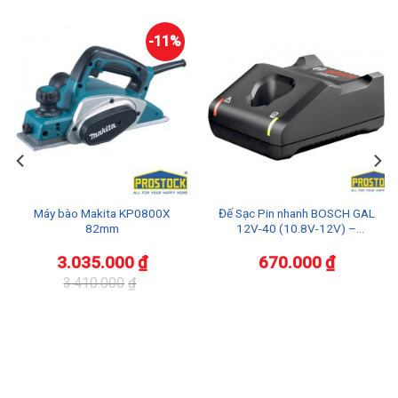
-11%
Máy bào Makita KP0800X
Đế Sạc Pin nhanh BOSCH GAL
82mm
12V-40 (10.8V-12V) –
1600A01B8X
3.035.000
₫
670.000
₫
3.410.000
₫
Giá
Giá
gốc
hiện
là:
tại
3.410.000₫.
là:
3.035.000₫.