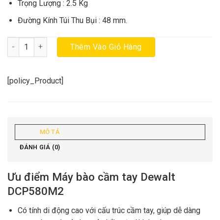
Trọng Lượng : 2.5 Kg
Đường Kính Túi Thu Bụi : 48 mm.
Máy bào cầm tay Dewalt DCP580M2 (Túi vải, 2 pin 4.0ah, sạc) chí
Thêm Vào Giỏ Hàng
[policy_Product]
MÔ TẢ
ĐÁNH GIÁ (0)
Ưu điểm Máy bào cầm tay Dewalt
DCP580M2
Có tính di động cao với cấu trúc cầm tay, giúp dễ dàng