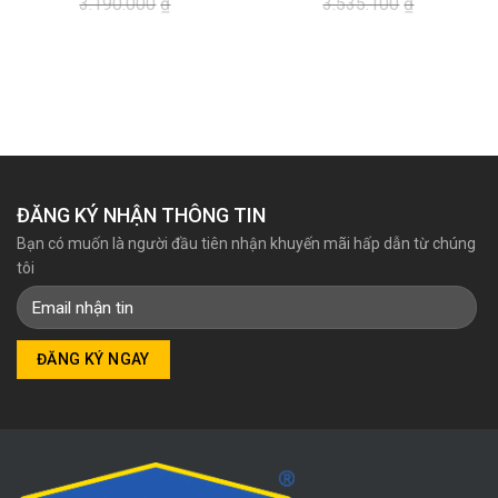
3.190.000
₫
3.535.100
₫
Giá
Giá
Giá
Giá
gốc
hiện
gốc
hiện
là:
tại
là:
tại
3.190.000₫.
là:
3.535.100₫.
là:
3.118.000₫.
3.335.000₫.
ĐĂNG KÝ NHẬN THÔNG TIN
Bạn có muốn là người đầu tiên nhận khuyến mãi hấp dẫn từ chúng
tôi