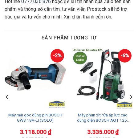
Hotline
0777.036.876
hoặc để lại tin nhắn qua Zalo tên sản
phẩm và thông số cần tìm, tư vấn viên Prostock sẽ hỗ trợ
báo giá và tư vấn cho mình. Xin chân thành cảm ơn.
SẢN PHẨM TƯƠNG TỰ
-2%
-6%
Máy mài góc dùng pin BOSCH
Máy phun xịt rửa áp lực cao
GWS 18V-LI (SOLO)
dùng điện BOSCH AQT 125 |
AQUATAK 125
3.118.000
₫
3.335.000
₫